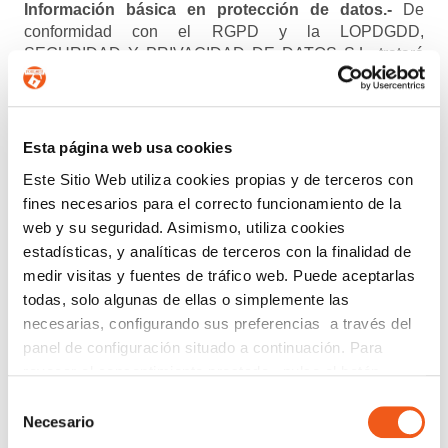
Información básica en protección de datos.-
De
conformidad con el RGPD y la LOPDGDD,
SEGURIDAD Y PRIVACIDAD DE DATOS S.L. tratará
los datos facilitados con la finalidad de enviar un boletín
informativo entre los suscriptores. Para obtener más
información acerca del tratamiento de sus datos y
ejercer sus derechos, visite nuestra
política de privacidad
.
Esta página web usa cookies
Este Sitio Web utiliza cookies propias y de terceros con
ENTIENDO Y ACEPTO el tratamiento de mis
fines necesarios para el correcto funcionamiento de la
datos tal y como se describe anteriormente y se explica
web y su seguridad. Asimismo, utiliza cookies
con mayor detalle en la Política de Privacidad.
estadísticas, y analíticas de terceros con la finalidad de
AUTORIZO el envío de comunicaciones
medir visitas y fuentes de tráfico web. Puede aceptarlas
todas, solo algunas de ellas o simplemente las
comerciales.
necesarias, configurando sus preferencias a través del
panel de configuración situado a continuación. Para
Enviar
revocar el consentimiento prestado, pulse el botón
“revocar cookies” instalado a pie de página. Puede
Selección
Buscar:
consultar nuestra política de cookies
política de cookies
Necesario
de
para más información.