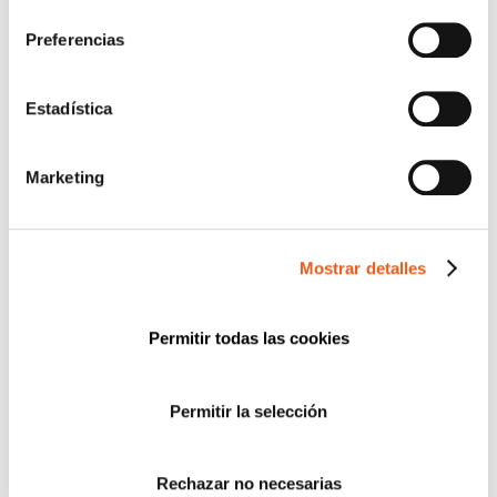
consentimiento
Preferencias
CATEGORÍAS
ACUERDOS Y COLABORACIONES
Estadística
AVISOS
CIBERSEGURIDAD
Marketing
COMPLIANCE
CONSULTORA RGPD
CORPORATIVO
Mostrar detalles
DERECHOS RGPD
ECOMMERCE
Permitir todas las cookies
ENTREVISTAS
FORMACIÓN
Permitir la selección
IGUALDAD
NEWS
Rechazar no necesarias
POLÍTICA DE COOKIES