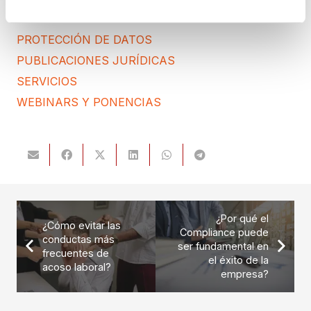
PREMIOS
PROTECCIÓN DE DATOS
PUBLICACIONES JURÍDICAS
SERVICIOS
WEBINARS Y PONENCIAS
¿Por qué el
¿Cómo evitar las
Compliance puede
conductas más
ser fundamental en
frecuentes de
el éxito de la
acoso laboral?
empresa?