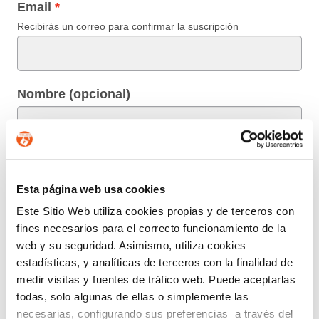
Email
Recibirás un correo para confirmar la suscripción
Nombre (opcional)
Información básica en protección de datos.-
De
conformidad con el RGPD y la LOPDGDD,
Esta página web usa cookies
SEGURIDAD Y PRIVACIDAD DE DATOS S.L. tratará
los datos facilitados con la finalidad de enviar un boletín
Este Sitio Web utiliza cookies propias y de terceros con
informativo entre los suscriptores. Para obtener más
fines necesarios para el correcto funcionamiento de la
información acerca del tratamiento de sus datos y
web y su seguridad. Asimismo, utiliza cookies
ejercer sus derechos, visite nuestra
política de privacidad
.
estadísticas, y analíticas de terceros con la finalidad de
medir visitas y fuentes de tráfico web. Puede aceptarlas
ENTIENDO Y ACEPTO el tratamiento de mis
todas, solo algunas de ellas o simplemente las
datos tal y como se describe anteriormente y se explica
necesarias, configurando sus preferencias a través del