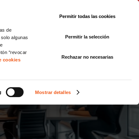
le con la normativa?
Sobre nosotros
Blog
FAQ
Contacto
Permitir todas las cookies
CORPORATE COMPLIANCE
LOPIVI
NORMAS ISO
+SOLUCIONES
cas de
Permitir la selección
, solo algunas
Diseño de Páginas Web para Empresas
de
otón “revocar
Rechazar no necesarias
de cookies
ORMATIVO PARA TIENDAS
g
Mostrar detalles