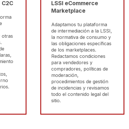
 C2C
LSSI eCommerce
Marketplace
forma
e
Adaptamos tu plataforma
e
de intermediación a la LSSI,
 otras
la normativa de consumo y
.
las obligaciones específicas
de
de los marketplaces.
laras,
Redactamos condiciones
miento
para vendedores y
compradores, políticas de
tos,
moderación,
orno
procedimientos de gestión
rios.
de incidencias y revisamos
todo el contenido legal del
sitio.