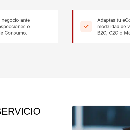
u negocio ante
Adaptas tu eC
inspecciones o
modalidad de v
de Consumo.
B2C, C2C o Ma
SERVICIO