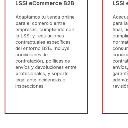
LSSI eCommerce B2B
LSSI
Adaptamos tu tienda online
Adecua
para el comercio entre
para l
empresas, cumpliendo con
final, 
la LSSI y regulaciones
cumplim
contractuales específicas
normat
del entorno B2B. Incluye
consum
condiciones de
condic
contratación, políticas de
contrat
envíos y devoluciones entre
envíos
profesionales, y soporte
garant
legal ante incidencias o
además
inspecciones.
revisió