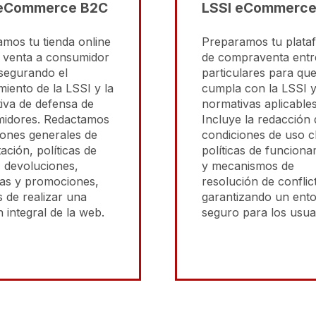
 eCommerce B2C
LSSI eCommerce
mos tu tienda online
Preparamos tu plata
a venta a consumidor
de compraventa entr
asegurando el
particulares para qu
iento de la LSSI y la
cumpla con la LSSI y
iva de defensa de
normativas aplicables
idores. Redactamos
Incluye la redacción 
iones generales de
condiciones de uso c
ación, políticas de
políticas de funciona
, devoluciones,
y mecanismos de
ías y promociones,
resolución de conflic
 de realizar una
garantizando un ent
n integral de la web.
seguro para los usua