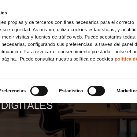
incha AQUÍ y solicita tu ANÁLISIS
¿Tu empresa cump
GRATUITO DE CUMPLIMIENTO
ies
kies propias y de terceros con fines necesarios para el correcto
IGUALDAD
CONSULTORÍA ECOMMERCE LSSI
CANAL DENUNCIAS
 su seguridad. Asimismo, utiliza cookies estadísticas, y analíti
de medir visitas y fuentes de tráfico web. Puede aceptarlas todas
Formación Bonificada para Empresas
 necesarias, configurando sus preferencias a través del panel 
ntinuación. Para revocar el consentimiento prestado, pulse el b
e página. Puede consultar nuestra política de cookies
política 
COMMERCE
RCE
LSSI: CUMPLIMIENTO N
Preferencias
Estadística
Marketin
DIGITALES