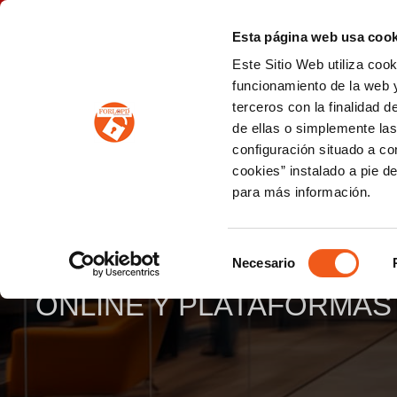
P
(+34) 963 122 868
info@forlopd.es
Esta página web usa cook
Este Sitio Web utiliza coo
PROTECCION DE DATOS
funcionamiento de la web y
terceros con la finalidad 
PREVENCIÓN DE BLANQUEO DE CAPITALES
Prevención de blanqueo de capitales y financiación del terrorismo (LPBCyFT)
ESQUEMA NACIONAL SEGURIDAD
de ellas o simplemente las
configuración situado a co
cookies” instalado a pie d
para más información.
TEXTOS LEGALES E
Selección
CONSULTORÍA E
COMME
Necesario
de
consentimiento
ONLINE Y PLATAFORMAS 