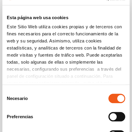
Esta página web usa cookies
Este Sitio Web utiliza cookies propias y de terceros con
fines necesarios para el correcto funcionamiento de la
web y su seguridad. Asimismo, utiliza cookies
estadísticas, y analíticas de terceros con la finalidad de
medir visitas y fuentes de tráfico web. Puede aceptarlas
todas, solo algunas de ellas o simplemente las
necesarias, configurando sus preferencias a través del
panel de configuración situado a continuación. Para
revocar el consentimiento prestado, pulse el botón
“revocar cookies” instalado a pie de página. Puede
Selección
consultar nuestra política de cookies
política de cookies
Necesario
de
para más información.
consentimiento
Preferencias