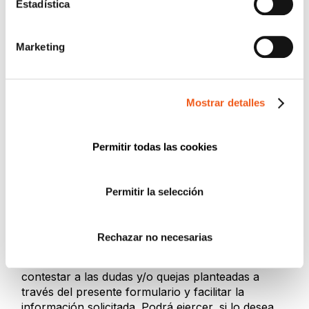
Estadística
Marketing
Provincia (opcional)
Mostrar detalles
Mensaje (opcional)
Permitir todas las cookies
Permitir la selección
De conformidad con el RGPD y la LOPDGDD,
Rechazar no necesarias
SEGURIDAD Y PRIVACIDAD DE DATOS, S.L.
tratará los datos facilitados, con la finalidad de
contestar a las dudas y/o quejas planteadas a
través del presente formulario y facilitar la
información solicitada. Podrá ejercer, si lo desea,