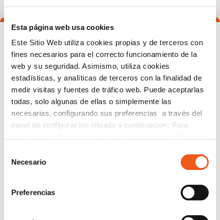
Esta página web usa cookies
Solicitud de información:
Este Sitio Web utiliza cookies propias y de terceros con
fines necesarios para el correcto funcionamiento de la
Si tiene alguna pregunta cuya respuesta no
web y su seguridad. Asimismo, utiliza cookies
se encuentre en esta página, puede
estadísticas, y analíticas de terceros con la finalidad de
escribirnos y planteárnosla para que
medir visitas y fuentes de tráfico web. Puede aceptarlas
podamos ayudarle.
todas, solo algunas de ellas o simplemente las
necesarias, configurando sus preferencias a través del
panel de configuración situado a continuación. Para
revocar el consentimiento prestado, pulse el botón
Nombre
“revocar cookies” instalado a pie de página. Puede
Selección
consultar nuestra política de cookies
política de cookies
Necesario
de
para más información.
consentimiento
Teléfono de contacto
Preferencias
e-mail