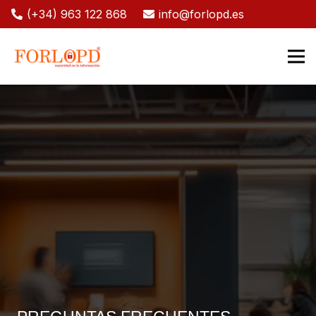
(+34) 963 122 868
info@forlopd.es