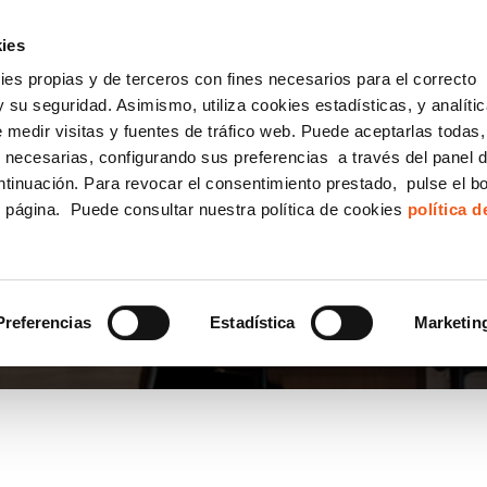
incha AQUÍ y solicita tu ANÁLISIS
¿Tu empresa cump
GRATUITO DE CUMPLIMIENTO
ies
kies propias y de terceros con fines necesarios para el correcto
IGUALDAD
CONSULTORÍA ECOMMERCE LSSI
CANAL DENUNCIAS
 su seguridad. Asimismo, utiliza cookies estadísticas, y analíti
de medir visitas y fuentes de tráfico web. Puede aceptarlas todas
Formación Bonificada para Empresas
 necesarias, configurando sus preferencias a través del panel 
ntinuación. Para revocar el consentimiento prestado, pulse el b
e página. Puede consultar nuestra política de cookies
política 
Preferencias
Estadística
Marketin