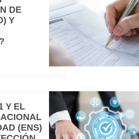
N DE
) Y
S
?
1 Y EL
ACIONAL
AD (ENS)
TECCIÓN