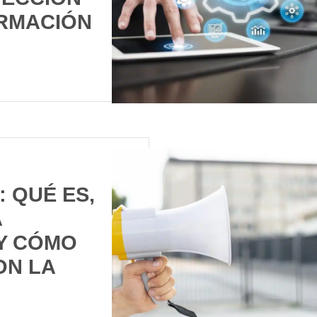
ORMACIÓN
 QUÉ ES,
Á
Y CÓMO
ON LA