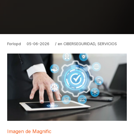
Forlopd
05-06-2026
/ en
CIBERSEGURIDAD
,
SERVICIOS
Imagen de Magnific