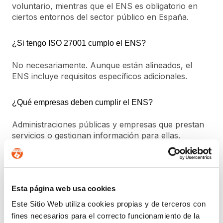
voluntario, mientras que el ENS es obligatorio en
ciertos entornos del sector público en España.
¿Si tengo ISO 27001 cumplo el ENS?
No necesariamente. Aunque están alineados, el
ENS incluye requisitos específicos adicionales.
¿Qué empresas deben cumplir el ENS?
Administraciones públicas y empresas que prestan
servicios o gestionan información para ellas.
¿Es útil certificarse en ISO 27001 si soy una empresa
privada?
Esta página web usa cookies
Sí, porque mejora la seguridad interna, la confianza
del cliente y facilita el cumplimiento normativo
Este Sitio Web utiliza cookies propias y de terceros con
futuro.
fines necesarios para el correcto funcionamiento de la