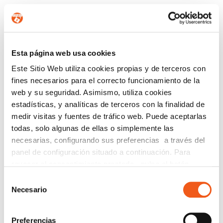
Cambiar la contraseña de acceso.
Activar la autenticación en dos pasos.
Revisar actividad sospechosa en cuentas
institucionales.
No abrir enlaces ni archivos desconocidos.
Esta página web usa cookies
Confirmar siempre la autenticidad de correos
Este Sitio Web utiliza cookies propias y de terceros con
recibidos.
fines necesarios para el correcto funcionamiento de la
web y su seguridad. Asimismo, utiliza cookies
¿Se ha confirmado la publicación de datos robados?
estadísticas, y analíticas de terceros con la finalidad de
medir visitas y fuentes de tráfico web. Puede aceptarlas
Hasta ahora, los atacantes han amenazado con
todas, solo algunas de ellas o simplemente las
publicar la información, pero las investigaciones
necesarias, configurando sus preferencias a través del
siguen en marcha y las autoridades continúan
panel de configuración situado a continuación. Para
analizando el alcance real de la filtración.
revocar el consentimiento prestado, pulse el botón
“revocar cookies” instalado a pie de página. Puede
Selección
¿Qué medidas están tomando las universidades?
consultar nuestra política de cookies
política de cookies
Necesario
de
para más información.
consentimiento
Las instituciones afectadas han activado protocolos
de ciberseguridad, cerrado sesiones activas,
Preferencias