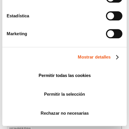
controlar las comunicaciones. Sigue los pasos:
Pulsa sobre
‘Privacidad y seguridad’
y
Estadística
selecciona
‘Seguridad de Windows’.
Marketing
Mostrar detalles
Permitir todas las cookies
Permitir la selección
Elige
‘Firewall y protección de red’.
Rechazar no necesarias