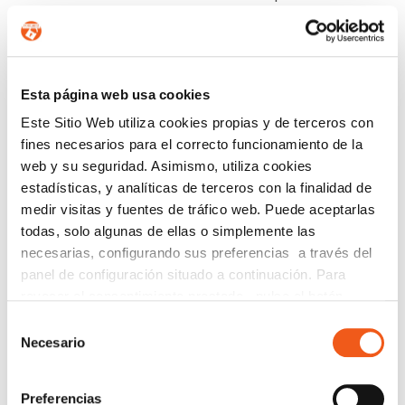
Selecciona ‘Windows Update’.
Esta página web usa cookies
Este Sitio Web utiliza cookies propias y de terceros con
fines necesarios para el correcto funcionamiento de la
web y su seguridad. Asimismo, utiliza cookies
estadísticas, y analíticas de terceros con la finalidad de
medir visitas y fuentes de tráfico web. Puede aceptarlas
todas, solo algunas de ellas o simplemente las
necesarias, configurando sus preferencias a través del
panel de configuración situado a continuación. Para
revocar el consentimiento prestado, pulse el botón
“revocar cookies” instalado a pie de página. Puede
Selección
Clica sobre
‘Buscar actualizaciones’.
consultar nuestra política de cookies
política de cookies
Necesario
de
para más información.
consentimiento
¿Tienes habilitado el firewall? Esto ayuda a prevenir
accesos no autorizados y protege la información al
Preferencias