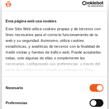
Esta página web usa cookies
Este Sitio Web utiliza cookies propias y de terceros con
fines necesarios para el correcto funcionamiento de la
web y su seguridad. Asimismo, utiliza cookies
estadísticas, y analíticas de terceros con la finalidad de
medir visitas y fuentes de tráfico web. Puede aceptarlas
todas, solo algunas de ellas o simplemente las
EL PAPEL FUNDAMENTAL DEL
necesarias, configurando sus preferencias a través del
COMPLIANCE EN FORLOPD
panel de configuración situado a continuación. Para
noviembre 22, 2023
revocar el consentimiento prestado, pulse el botón
Leer más
“revocar cookies” instalado a pie de página. Puede
Selección
consultar nuestra política de cookies
política de cookies
Necesario
de
para más información.
consentimiento
Preferencias