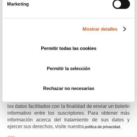
Marketing
normativas que pueden afectar a tu empresa o entidad.
Email
Recibirás un correo para confirmar la suscripción
Mostrar detalles
Permitir todas las cookies
Nombre (opcional)
Permitir la selección
Información básica en protección de datos.-
De
Rechazar no necesarias
conformidad con el RGPD y la LOPDGDD,
SEGURIDAD Y PRIVACIDAD DE DATOS S.L. tratará
los datos facilitados con la finalidad de enviar un boletín
informativo entre los suscriptores. Para obtener más
información acerca del tratamiento de sus datos y
ejercer sus derechos, visite nuestra
política de privacidad
.