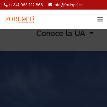
(+34) 963 122 868
info@forlopd.es