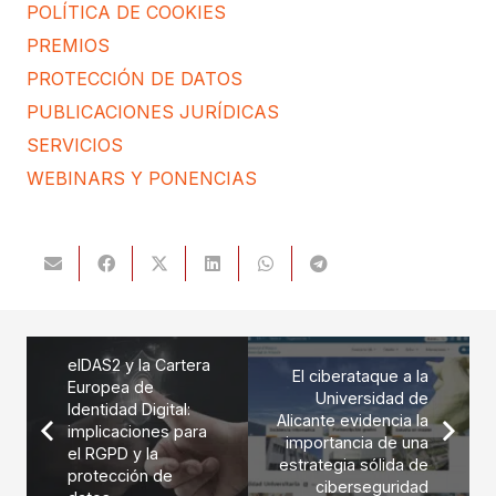
POLÍTICA DE COOKIES
PREMIOS
PROTECCIÓN DE DATOS
PUBLICACIONES JURÍDICAS
SERVICIOS
WEBINARS Y PONENCIAS
eIDAS2 y la Cartera
El ciberataque a la
Europea de
Universidad de
Identidad Digital:
Alicante evidencia la
implicaciones para
importancia de una
el RGPD y la
estrategia sólida de
protección de
ciberseguridad