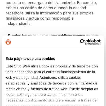
contrato de encargado del tratamiento. En cambio,
existe una cesión de datos cuando la entidad
receptora utiliza la información para sus propias
finalidades y actúa como responsable
independiente.
¿Pueden las administraciones públicas compartir datos
entre ellas?
Las administraciones públicas pueden intercambiar
información en determinados supuestos previstos
Esta página web usa cookies
por la ley y para el ejercicio de sus competencias.
Este Sitio Web utiliza cookies propias y de terceros con
No obstante, también deben respetar los principios
de minimización, proporcionalidad y transparencia,
fines necesarios para el correcto funcionamiento de la
limitando el acceso únicamente a los datos
web y su seguridad. Asimismo, utiliza cookies
estrictamente necesarios.
estadísticas, y analíticas de terceros con la finalidad de
medir visitas y fuentes de tráfico web. Puede aceptarlas
EN FORLOPD TE ASESORAMOS PARA EVITAR
todas, solo algunas de ellas o simplemente las
INCURRIR EN POSIBLES SANCIONES QUE
necesarias, configurando sus preferencias a través del
PERJUDIQUEN TU NEGOCIO.
panel de configuración situado a continuación. Para