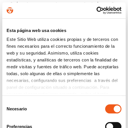
¿Cuánto tiempo se pueden conservar las imágenes?
Solo durante el tiempo estrictamente necesario para
la finalidad de vigilancia o seguridad. No se deben
almacenar indefinidamente ni reutilizar para otros
Esta página web usa cookies
fines.
Este Sitio Web utiliza cookies propias y de terceros con
fines necesarios para el correcto funcionamiento de la
¿Se pueden usar cámaras para controlar a los
web y su seguridad. Asimismo, utiliza cookies
cuidadores?
estadísticas, y analíticas de terceros con la finalidad de
medir visitas y fuentes de tráfico web. Puede aceptarlas
No deben utilizarse como un sistema de control
todas, solo algunas de ellas o simplemente las
laboral continuo. Aunque pueden informar de
necesarias, configurando sus preferencias a través del
situaciones de seguridad, su uso debe ser
panel de configuración situado a continuación. Para
proporcional y respetuoso con la privacidad de los
trabajadores.
revocar el consentimiento prestado, pulse el botón
“revocar cookies” instalado a pie de página. Puede
Selección
consultar nuestra política de cookies
política de cookies
Necesario
¿Existen alternativas a la videovigilancia?
de
para más información.
consentimiento
Sí. Sistemas de teleasistencia, sensores de
Preferencias