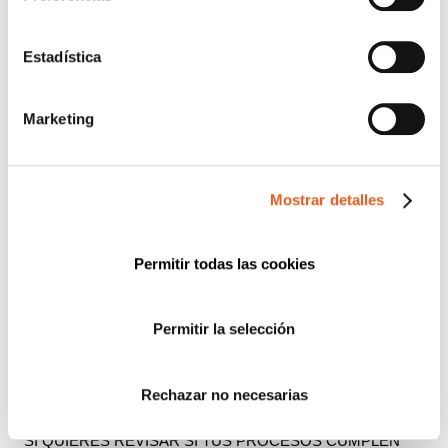
movimiento o dispositivos de alerta pueden ofrecer
apoyo y seguridad sin necesidad de una vigilancia
visual constante.
Estadística
Fuente:
AEPD
Marketing
¿GESTIONAS CUIDADORES A DOMICILIO?
ASEGURA EL CUMPLIMIENTO DEL RGPD
La videovigilancia y el tratamiento de datos en el
Mostrar detalles
hogar de personas mayores implica
responsabilidades directas bajo el RGPD. Para
empresas que coordinan cuidadores, no se trata
Permitir todas las cookies
solo de seguridad: también de privacidad,
proporcionalidad y transparencia.
Permitir la selección
Un enfoque correcto te ayuda a reducir riesgos
legales, ordenar el uso de cámaras y reforzar la
confianza de familias y usuarios en tu servicio.
Rechazar no necesarias
SI QUIERES REVISAR SI TUS PROCESOS CUMPLEN