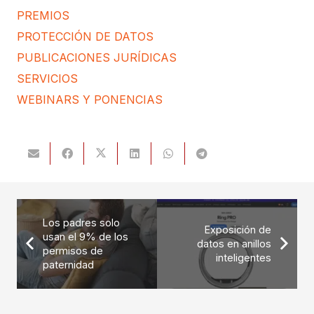
PREMIOS
PROTECCIÓN DE DATOS
PUBLICACIONES JURÍDICAS
SERVICIOS
WEBINARS Y PONENCIAS
Los padres solo
Exposición de
usan el 9% de los
datos en anillos
permisos de
inteligentes
paternidad