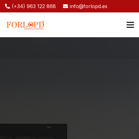
(+34) 963 122 868
info@forlopd.es