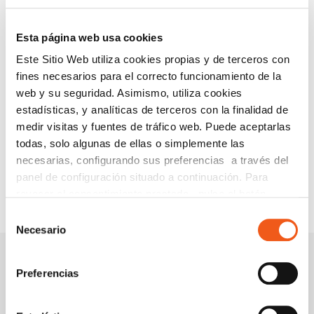
IGUALDAD
NEWS
Esta página web usa cookies
POLÍTICA DE COOKIES
Este Sitio Web utiliza cookies propias y de terceros con
PREMIOS
fines necesarios para el correcto funcionamiento de la
PROTECCIÓN DE DATOS
web y su seguridad. Asimismo, utiliza cookies
PUBLICACIONES JURÍDICAS
estadísticas, y analíticas de terceros con la finalidad de
medir visitas y fuentes de tráfico web. Puede aceptarlas
SERVICIOS
todas, solo algunas de ellas o simplemente las
WEBINARS Y PONENCIAS
necesarias, configurando sus preferencias a través del
panel de configuración situado a continuación. Para
revocar el consentimiento prestado, pulse el botón
“revocar cookies” instalado a pie de página. Puede
Selección
consultar nuestra política de cookies
política de cookies
Necesario
de
para más información.
consentimiento
Preferencias
Igualdad en la
Universidades
empresa, ¿Qué
solicitan cambiar la
medidas hay que
gramática contra el