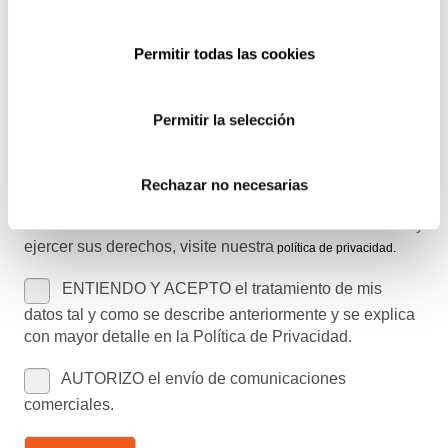
Nombre (opcional)
Permitir todas las cookies
Información básica en protección de datos.-
De
Permitir la selección
conformidad con el RGPD y la LOPDGDD,
SEGURIDAD Y PRIVACIDAD DE DATOS S.L. tratará
los datos facilitados con la finalidad de enviar un boletín
Rechazar no necesarias
informativo entre los suscriptores. Para obtener más
información acerca del tratamiento de sus datos y
ejercer sus derechos, visite nuestra
política de privacidad
.
ENTIENDO Y ACEPTO el tratamiento de mis
datos tal y como se describe anteriormente y se explica
con mayor detalle en la Política de Privacidad.
AUTORIZO el envío de comunicaciones
comerciales.