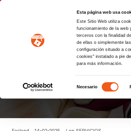
P
(+34) 963 122 868
info@forlopd.es
Esta página web usa cook
Este Sitio Web utiliza coo
PROTECCION DE DATOS
funcionamiento de la web y
terceros con la finalidad 
PREVENCIÓN DE BLANQUEO DE CAPITALES
Prevención de blanqueo de capitales y financiación del terrorismo (LPBCyFT)
ESQUEMA NACIONAL SEGURIDAD
de ellas o simplemente las
configuración situado a co
cookies” instalado a pie d
para más información.
¿CÓMO LLEVAR A CA
DE FORMA CORRECT
Selección
Necesario
de
consentimiento
Forlopd
14-02-2025
/ en
SERVICIOS