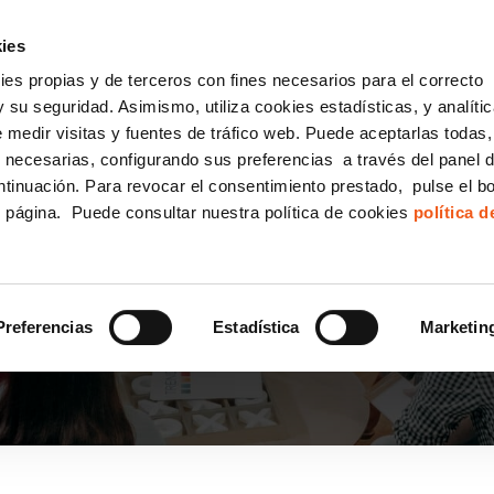
incha AQUÍ y solicita tu ANÁLISIS
¿Tu empresa cump
GRATUITO DE CUMPLIMIENTO
ies
kies propias y de terceros con fines necesarios para el correcto
IGUALDAD
CONSULTORÍA ECOMMERCE LSSI
CANAL DENUNCIAS
 su seguridad. Asimismo, utiliza cookies estadísticas, y analíti
de medir visitas y fuentes de tráfico web. Puede aceptarlas todas
Formación Bonificada para Empresas
 necesarias, configurando sus preferencias a través del panel 
ntinuación. Para revocar el consentimiento prestado, pulse el b
e página. Puede consultar nuestra política de cookies
política 
BO EL REGISTRO SALAR
A?
Preferencias
Estadística
Marketin