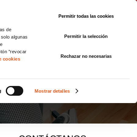
le con la normativa?
Sobre nosotros
Blog
FAQ
Contacto
Permitir todas las cookies
CORPORATE COMPLIANCE
LOPIVI
NORMAS ISO
+SOLUCIONES
cas de
Permitir la selección
, solo algunas
Diseño de Páginas Web para Empresas
de
otón “revocar
Rechazar no necesarias
de cookies
IAL EN LA EMPRESA
g
Mostrar detalles