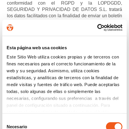
conformidad con el RGPD y la LOPDGDD,
SEGURIDAD Y PRIVACIDAD DE DATOS S.L. tratará
los datos facilitados con la finalidad de enviar un boletín
informativo entre los suscriptores. Para obtener más
información acerca del tratamiento de sus datos y
ejercer sus derechos, visite nuestra
política de privacidad
.
ENTIENDO Y ACEPTO el tratamiento de mis
Esta página web usa cookies
datos tal y como se describe anteriormente y se explica
Este Sitio Web utiliza cookies propias y de terceros con
con mayor detalle en la Política de Privacidad.
fines necesarios para el correcto funcionamiento de la
web y su seguridad. Asimismo, utiliza cookies
AUTORIZO el envío de comunicaciones
estadísticas, y analíticas de terceros con la finalidad de
comerciales.
medir visitas y fuentes de tráfico web. Puede aceptarlas
todas, solo algunas de ellas o simplemente las
Enviar
necesarias, configurando sus preferencias a través del
panel de configuración situado a continuación. Para
revocar el consentimiento prestado, pulse el botón
Buscar:
“revocar cookies” instalado a pie de página. Puede
Selección
consultar nuestra política de cookies
política de cookies
Necesario
de