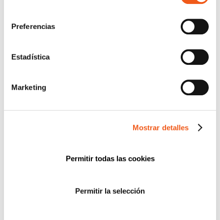
para más información.
consentimiento
CATEGORÍAS
Preferencias
ACUERDOS Y COLABORACIONES
AVISOS
Estadística
CIBERSEGURIDAD
COMPLIANCE
Marketing
CONSULTORA RGPD
CORPORATIVO
DERECHOS RGPD
Mostrar detalles
ECOMMERCE
ENTREVISTAS
Permitir todas las cookies
FORMACIÓN
IGUALDAD
Permitir la selección
NEWS
POLÍTICA DE COOKIES