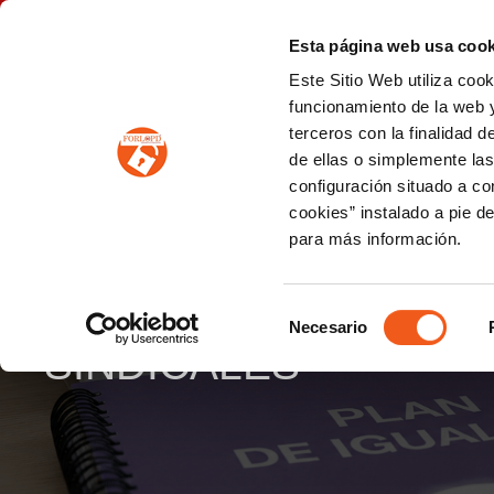
P
(+34) 963 122 868
info@forlopd.es
Esta página web usa cook
Este Sitio Web utiliza coo
PROTECCION DE DATOS
funcionamiento de la web y
terceros con la finalidad 
PREVENCIÓN DE BLANQUEO DE CAPITALES
Prevención de blanqueo de capitales y financiación del terrorismo (LPBCyFT)
ESQUEMA NACIONAL SEGURIDAD
de ellas o simplemente las
configuración situado a co
cookies” instalado a pie d
para más información.
EL INSTITUTO DE LA
IMPULSAR LOS PLAN
Selección
Necesario
de
SINDICALES
consentimiento