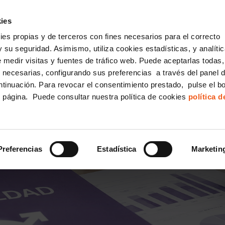
incha AQUÍ y solicita tu ANÁLISIS
¿Tu empresa cump
GRATUITO DE CUMPLIMIENTO
ies
kies propias y de terceros con fines necesarios para el correcto
IGUALDAD
CONSULTORÍA ECOMMERCE LSSI
CANAL DENUNCIAS
 su seguridad. Asimismo, utiliza cookies estadísticas, y analíti
de medir visitas y fuentes de tráfico web. Puede aceptarlas todas
Formación Bonificada para Empresas
 necesarias, configurando sus preferencias a través del panel 
ntinuación. Para revocar el consentimiento prestado, pulse el b
e página. Puede consultar nuestra política de cookies
política 
S MUJERES DESTINA 55
ES DE IGUALDAD EN L
Preferencias
Estadística
Marketin