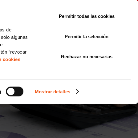
le con la normativa?
Sobre nosotros
Blog
FAQ
Contacto
Permitir todas las cookies
CORPORATE COMPLIANCE
LOPIVI
NORMAS ISO
+SOLUCIONES
cas de
Permitir la selección
, solo algunas
Diseño de Páginas Web para Empresas
de
otón “revocar
Rechazar no necesarias
de cookies
0.000 EUROS PARA
AS ORGANIZACIONES
g
Mostrar detalles