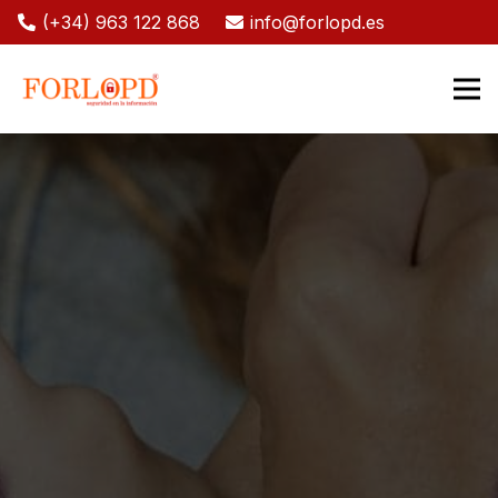
(+34) 963 122 868
info@forlopd.es