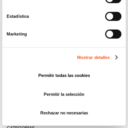
SEGURIDAD Y PRIVACIDAD DE DATOS S.L. tratará
los datos facilitados con la finalidad de enviar un boletín
informativo entre los suscriptores. Para obtener más
Estadística
información acerca del tratamiento de sus datos y
ejercer sus derechos, visite nuestra
política de privacidad
.
Marketing
ENTIENDO Y ACEPTO el tratamiento de mis
datos tal y como se describe anteriormente y se explica
con mayor detalle en la Política de Privacidad.
Mostrar detalles
AUTORIZO el envío de comunicaciones
comerciales.
Permitir todas las cookies
Enviar
Permitir la selección
Buscar:
Rechazar no necesarias