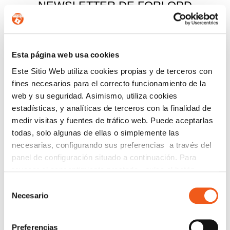
NEWSLETTER DE FORLOPD
Regístrate para estar al día en
Protección de Datos
,
Ciberseguridad
,
Planes de Igualdad
,
Prevención del
Acoso
,
Canal de Denuncias
,
eCommerce
,
Prevención de
Esta página web usa cookies
Blanqueo de Capitales
y
Registro Retributivo
, entre otras
Este Sitio Web utiliza cookies propias y de terceros con
normativas que pueden afectar a tu empresa o entidad.
fines necesarios para el correcto funcionamiento de la
web y su seguridad. Asimismo, utiliza cookies
Email
estadísticas, y analíticas de terceros con la finalidad de
Recibirás un correo para confirmar la suscripción
medir visitas y fuentes de tráfico web. Puede aceptarlas
todas, solo algunas de ellas o simplemente las
necesarias, configurando sus preferencias a través del
panel de configuración situado a continuación. Para
Nombre (opcional)
revocar el consentimiento prestado, pulse el botón
“revocar cookies” instalado a pie de página. Puede
Selección
consultar nuestra política de cookies
política de cookies
Necesario
de
para más información.
consentimiento
Información básica en protección de datos.-
De
conformidad con el RGPD y la LOPDGDD,
Preferencias