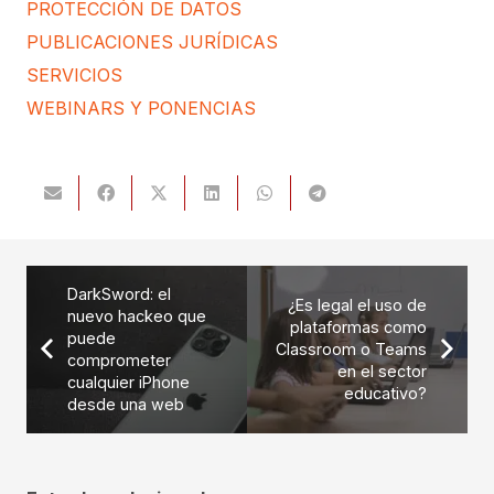
PROTECCIÓN DE DATOS
PUBLICACIONES JURÍDICAS
SERVICIOS
WEBINARS Y PONENCIAS
DarkSword: el
¿Es legal el uso de
nuevo hackeo que
plataformas como
puede
Classroom o Teams
comprometer
en el sector
cualquier iPhone
educativo?
desde una web