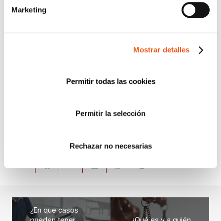
FORMACIÓN
Marketing
IGUALDAD
NEWS
Mostrar detalles
POLÍTICA DE COOKIES
PREMIOS
Permitir todas las cookies
PROTECCIÓN DE DATOS
PUBLICACIONES JURÍDICAS
SERVICIOS
Permitir la selección
WEBINARS Y PONENCIAS
Rechazar no necesarias
¿En que casos
pueden tener
¿Qué es y a quién