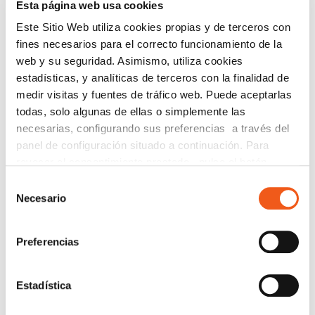
Esta página web usa cookies
Enviar
Este Sitio Web utiliza cookies propias y de terceros con
fines necesarios para el correcto funcionamiento de la
Buscar:
web y su seguridad. Asimismo, utiliza cookies
estadísticas, y analíticas de terceros con la finalidad de
medir visitas y fuentes de tráfico web. Puede aceptarlas
todas, solo algunas de ellas o simplemente las
CATEGORÍAS
necesarias, configurando sus preferencias a través del
ACUERDOS Y COLABORACIONES
panel de configuración situado a continuación. Para
AVISOS
revocar el consentimiento prestado, pulse el botón
CIBERSEGURIDAD
“revocar cookies” instalado a pie de página. Puede
Selección
consultar nuestra política de cookies
política de cookies
Necesario
COMPLIANCE
de
para más información.
consentimiento
CONSULTORA RGPD
Preferencias
CORPORATIVO
DERECHOS RGPD
ECOMMERCE
Estadística
ENTREVISTAS