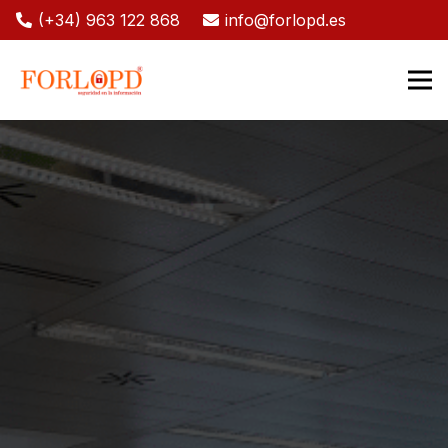
(+34) 963 122 868
info@forlopd.es