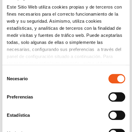
Este Sitio Web utiliza cookies propias y de terceros con
CATEGORÍAS
fines necesarios para el correcto funcionamiento de la
web y su seguridad. Asimismo, utiliza cookies
ACUERDOS Y COLABORACIONES
estadísticas, y analíticas de terceros con la finalidad de
AVISOS
medir visitas y fuentes de tráfico web. Puede aceptarlas
CIBERSEGURIDAD
todas, solo algunas de ellas o simplemente las
COMPLIANCE
necesarias, configurando sus preferencias a través del
panel de configuración situado a continuación. Para
CONSULTORA RGPD
revocar el consentimiento prestado, pulse el botón
CORPORATIVO
“revocar cookies” instalado a pie de página. Puede
Selección
DERECHOS RGPD
consultar nuestra política de cookies
política de cookies
Necesario
de
ECOMMERCE
para más información.
consentimiento
ENTREVISTAS
Preferencias
FORMACIÓN
IGUALDAD
Estadística
NEWS
POLÍTICA DE COOKIES