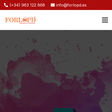
(+34) 963 122 868
info@forlopd.es