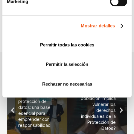
Marketing
PREMIOS
PROTECCIÓN DE DATOS
PUBLICACIONES JURÍDICAS
Mostrar detalles
SERVICIOS
WEBINARS Y PONENCIAS
Permitir todas las cookies
Permitir la selección
Rechazar no necesarias
¿La vigilancia de la
Cumplimiento y
población implica
protección de
vulnerar los
datos: una base
derechos
esencial para
individuales de la
emprender con
Protección de
responsabilidad
Datos?