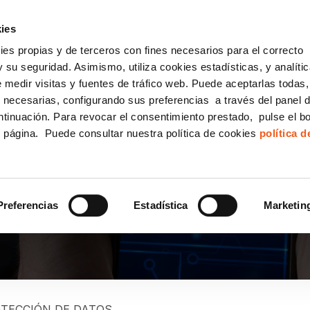
incha AQUÍ y solicita tu ANÁLISIS
¿Tu empresa cump
GRATUITO DE CUMPLIMIENTO
ies
kies propias y de terceros con fines necesarios para el correcto
IGUALDAD
CONSULTORÍA ECOMMERCE LSSI
CANAL DENUNCIAS
 su seguridad. Asimismo, utiliza cookies estadísticas, y analíti
de medir visitas y fuentes de tráfico web. Puede aceptarlas todas
Formación Bonificada para Empresas
 necesarias, configurando sus preferencias a través del panel 
ntinuación. Para revocar el consentimiento prestado, pulse el b
e página. Puede consultar nuestra política de cookies
política 
LA POBLACIÓN IMPLICA
ALES DE LA PROTECCI
Preferencias
Estadística
Marketin
TECCIÓN DE DATOS