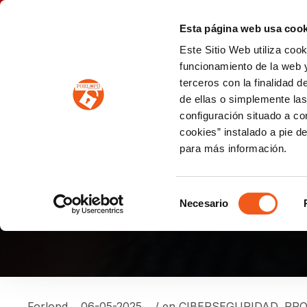
P
(+34) 963 122 868
info@forlopd.es
Esta página web usa cook
Este Sitio Web utiliza coo
PROTECCION DE DATOS
funcionamiento de la web y
terceros con la finalidad 
PREVENCIÓN DE BLANQUEO DE CAPITALES
Prevención de blanqueo de capitales y financiación del terrorismo (LPBCyFT)
ESQUEMA NACIONAL SEGURIDAD
de ellas o simplemente las
configuración situado a co
cookies” instalado a pie d
para más información.
¿LA VIGILANCIA DE 
DERECHOS INDIVIDU
Selección
Necesario
de
consentimiento
Forlopd
06-05-2025
/ en
CIBERSEGURIDAD
,
PRO