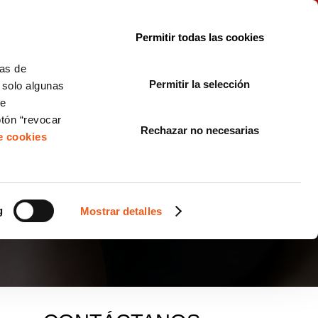
le con la normativa?
Sobre nosotros
Blog
FAQ
Contacto
Permitir todas las cookies
CORPORATE COMPLIANCE
LOPIVI
NORMAS ISO
+SOLUCIONES
cas de
Permitir la selección
, solo algunas
Diseño de Páginas Web para Empresas
de
otón “revocar
Rechazar no necesarias
de cookies
 VULNERAR LOS
ÓN DE DATOS?
g
Mostrar detalles