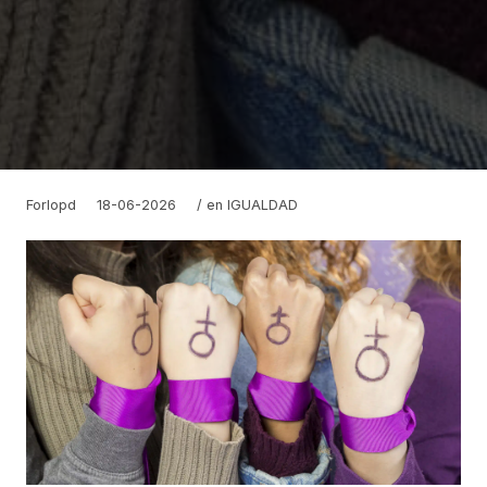
Forlopd
18-06-2026
/ en
IGUALDAD