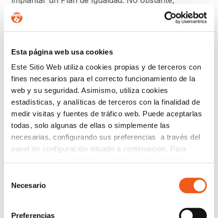
implantar un Plan de Igualdad. No obstante,
cualquier organización puede adoptarlo de forma
voluntaria como parte de su compromiso con la
responsabilidad social y la gestión del talento.
Esta página web usa cookies
¿Qué es la brecha salarial de género?
Este Sitio Web utiliza cookies propias y de terceros con
fines necesarios para el correcto funcionamiento de la
La brecha salarial de género es la diferencia
existente entre la remuneración media percibida por
web y su seguridad. Asimismo, utiliza cookies
mujeres y hombres. Esta diferencia puede deberse a
estadísticas, y analíticas de terceros con la finalidad de
diversos factores, como la segregación
medir visitas y fuentes de tráfico web. Puede aceptarlas
ocupacional, las dificultades de promoción
todas, solo algunas de ellas o simplemente las
profesional o la mayor asunción de
necesarias, configurando sus preferencias a través del
responsabilidades de cuidado por parte de las
panel de configuración situado a continuación. Para
mujeres.
revocar el consentimiento prestado, pulse el botón
“revocar cookies” instalado a pie de página. Puede
Selección
¿Cómo puede una empresa fomentar el liderazgo
consultar nuestra política de cookies
política de cookies
Necesario
de
femenino?
para más información.
consentimiento
Las organizaciones pueden impulsar el liderazgo
Preferencias