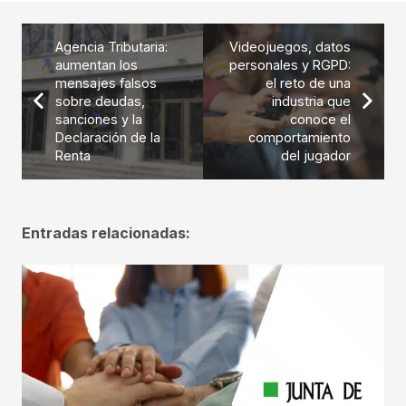
Agencia Tributaria:
Videojuegos, datos
aumentan los
personales y RGPD:
mensajes falsos
el reto de una
sobre deudas,
industria que
sanciones y la
conoce el
Declaración de la
comportamiento
Renta
del jugador
Entradas relacionadas: