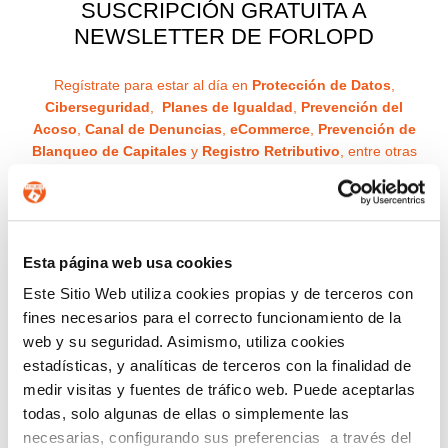
SUSCRIPCIÓN GRATUITA A
NEWSLETTER DE FORLOPD
Regístrate para estar al día en
Protección de Datos
,
Ciberseguridad
,
Planes de Igualdad
,
Prevención del
Acoso
,
Canal de Denuncias
,
eCommerce
,
Prevención de
Blanqueo de Capitales
y
Registro Retributivo
, entre otras
normativas que pueden afectar a tu empresa o entidad.
Email
Recibirás un correo para confirmar la suscripción
Esta página web usa cookies
Este Sitio Web utiliza cookies propias y de terceros con
fines necesarios para el correcto funcionamiento de la
Nombre (opcional)
web y su seguridad. Asimismo, utiliza cookies
estadísticas, y analíticas de terceros con la finalidad de
medir visitas y fuentes de tráfico web. Puede aceptarlas
todas, solo algunas de ellas o simplemente las
Información básica en protección de datos.-
De
necesarias, configurando sus preferencias a través del