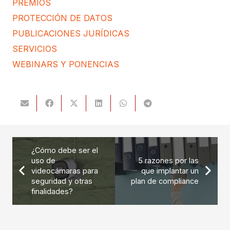
PREMIOS
PROTECCIÓN DE DATOS
PUBLICACIONES JURÍDICAS
SERVICIOS
WEBINARS Y PONENCIAS
¿Cómo debe ser el
uso de
5 razones por las
videocámaras para
que implantar un
seguridad y otras
plan de compliance
finalidades?