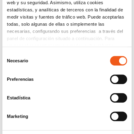
web y su seguridad. Asimismo, utiliza cookies
ACUERDOS Y COLABORACIONES
estadísticas, y analíticas de terceros con la finalidad de
AVISOS
medir visitas y fuentes de tráfico web. Puede aceptarlas
todas, solo algunas de ellas o simplemente las
CIBERSEGURIDAD
necesarias, configurando sus preferencias a través del
COMPLIANCE
panel de configuración situado a continuación. Para
CONSULTORA RGPD
revocar el consentimiento prestado, pulse el botón
CORPORATIVO
“revocar cookies” instalado a pie de página. Puede
Selección
consultar nuestra política de cookies
política de cookies
DERECHOS RGPD
Necesario
de
para más información.
consentimiento
ECOMMERCE
ENTREVISTAS
Preferencias
FORMACIÓN
IGUALDAD
Estadística
NEWS
POLÍTICA DE COOKIES
Marketing
PREMIOS
PROTECCIÓN DE DATOS