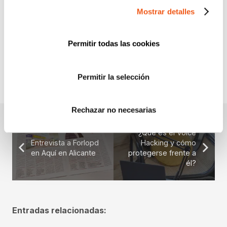
Mostrar detalles
PUBLICACIONES JURÍDICAS
SERVICIOS
WEBINARS Y PONENCIAS
Permitir todas las cookies
Permitir la selección
Rechazar no necesarias
¿Qué es el Voice
Entrevista a Forlopd
Hacking y cómo
en Aquí en Alicante
protegerse frente a
él?
Entradas relacionadas: