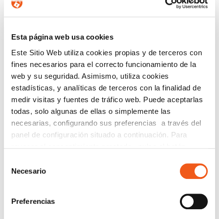
Ajustar quién puede añadirte a grupos.
Activar verificación en dos pasos.
Esta página web usa cookies
Con una combinación de actualizaciones regulares
y ajustes de uso conscientes, es posible minimizar la
Este Sitio Web utiliza cookies propias y de terceros con
exposición a ataques y disfrutar de una experiencia
fines necesarios para el correcto funcionamiento de la
de comunicación más segura.
web y su seguridad. Asimismo, utiliza cookies
estadísticas, y analíticas de terceros con la finalidad de
medir visitas y fuentes de tráfico web. Puede aceptarlas
todas, solo algunas de ellas o simplemente las
CONTÁCTANOS
necesarias, configurando sus preferencias a través del
panel de configuración situado a continuación. Para
Nombre
revocar el consentimiento prestado, pulse el botón
“revocar cookies” instalado a pie de página. Puede
Selección
consultar nuestra política de cookies
política de cookies
Necesario
de
Teléfono de contacto
para más información.
consentimiento
Preferencias
e-mail