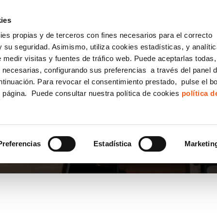
incha AQUÍ y solicita tu ANÁLISIS
¿Tu empresa cump
GRATUITO DE CUMPLIMIENTO
ies
kies propias y de terceros con fines necesarios para el correcto
IGUALDAD
CONSULTORÍA ECOMMERCE LSSI
CANAL DENUNCIAS
 su seguridad. Asimismo, utiliza cookies estadísticas, y analíti
de medir visitas y fuentes de tráfico web. Puede aceptarlas todas
Formación Bonificada para Empresas
 necesarias, configurando sus preferencias a través del panel 
ntinuación. Para revocar el consentimiento prestado, pulse el b
e página. Puede consultar nuestra política de cookies
política 
Preferencias
Estadística
Marketin