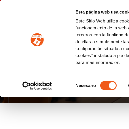
P
(+34) 963 122 868
info@forlopd.es
Esta página web usa cook
Este Sitio Web utiliza coo
PROTECCION DE DATOS
funcionamiento de la web y
terceros con la finalidad 
PREVENCIÓN DE BLANQUEO DE CAPITALES
Prevención de blanqueo de capitales y financiación del terrorismo (LPBCyFT)
ESQUEMA NACIONAL SEGURIDAD
de ellas o simplemente las
configuración situado a co
cookies” instalado a pie d
para más información.
IGUALDAD
Selección
Necesario
de
consentimiento