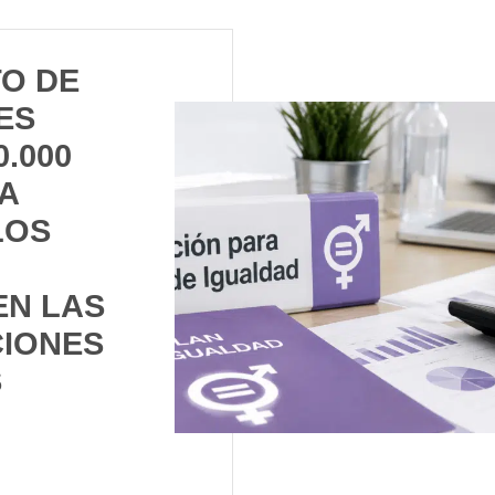
TO DE
ES
0.000
A
LOS
EN LAS
IONES
S