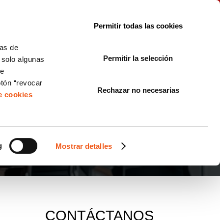
le con la normativa?
Sobre nosotros
Blog
FAQ
Contacto
Permitir todas las cookies
CORPORATE COMPLIANCE
LOPIVI
NORMAS ISO
+SOLUCIONES
cas de
Permitir la selección
, solo algunas
Diseño de Páginas Web para Empresas
de
otón “revocar
Rechazar no necesarias
de cookies
g
Mostrar detalles
CONTÁCTANOS