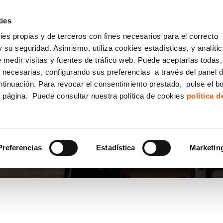
incha AQUÍ y solicita tu ANÁLISIS
¿Tu empresa cump
GRATUITO DE CUMPLIMIENTO
ies
kies propias y de terceros con fines necesarios para el correcto
IGUALDAD
CONSULTORÍA ECOMMERCE LSSI
CANAL DENUNCIAS
 su seguridad. Asimismo, utiliza cookies estadísticas, y analíti
de medir visitas y fuentes de tráfico web. Puede aceptarlas todas
Formación Bonificada para Empresas
 necesarias, configurando sus preferencias a través del panel 
ntinuación. Para revocar el consentimiento prestado, pulse el b
e página. Puede consultar nuestra política de cookies
política 
Preferencias
Estadística
Marketin