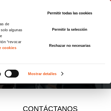
le con la normativa?
Sobre nosotros
Blog
FAQ
Contacto
Permitir todas las cookies
CORPORATE COMPLIANCE
LOPIVI
NORMAS ISO
+SOLUCIONES
cas de
Permitir la selección
, solo algunas
Diseño de Páginas Web para Empresas
de
otón “revocar
Rechazar no necesarias
de cookies
g
Mostrar detalles
CONTÁCTANOS