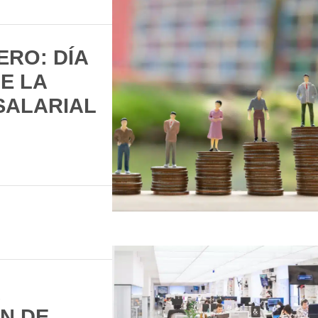
ERO: DÍA
E LA
SALARIAL
N DE