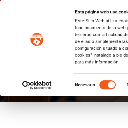
P
(+34) 963 122 868
info@forlopd.es
Esta página web usa cook
Este Sitio Web utiliza coo
PROTECCION DE DATOS
funcionamiento de la web y
terceros con la finalidad 
PREVENCIÓN DE BLANQUEO DE CAPITALES
Prevención de blanqueo de capitales y financiación del terrorismo (LPBCyFT)
ESQUEMA NACIONAL SEGURIDAD
de ellas o simplemente las
configuración situado a co
cookies” instalado a pie d
para más información.
IGUALDAD SALARIAL
Selección
Necesario
de
consentimiento