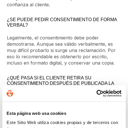
confianza al cliente.
¿SE PUEDE PEDIR CONSENTIMIENTO DE FORMA
VERBAL?
Legalmente, el consentimiento debe poder
demostrarse. Aunque sea válido verbalmente, es
muy difícil probarlo si surge una reclamación. Por
eso lo recomendable es obtenerlo por escrito,
incluso en formato digital, y conservar una copia.
¿QUÉ PASA SI EL CLIENTE RETIRA SU
CONSENTIMIENTO DESPUÉS DE PUBLICADA LA
IMAGEN?
El cliente puede retirar su consentimiento en
cualquier momento. En ese caso, estás obligado a
Esta página web usa cookies
eliminar el contenido lo antes posible. Sin embargo,
si la imagen ya fue difundida ampliamente, podría
Este Sitio Web utiliza cookies propias y de terceros con
haber implicaciones adicionales, por lo que es mejor