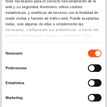
fines necesarios para el correcto funcionamiento de la
actuar con previsión.
web y su seguridad. Asimismo, utiliza cookies
estadísticas, y analíticas de terceros con la finalidad de
En Forlopd tratamos con profesionales y pequeñas
y medianas empresas con tal de asesorarles a
medir visitas y fuentes de tráfico web. Puede aceptarlas
adaptar sus procesos y evitar en sanciones
todas, solo algunas de ellas o simplemente las
administrativas. Puedes solicitarnos más información
necesarias, configurando sus preferencias a través del
a través de nuestro
formulario de contacto
y
panel de configuración situado a continuación. Para
nuestros especialistas te guiarán en el proceso.
revocar el consentimiento prestado, pulse el botón
“revocar cookies” instalado a pie de página. Puede
Selección
consultar nuestra política de cookies
política de cookies
Necesario
de
para más información.
consentimiento
Preferencias
Estadística
Imagen de Freepik
Marketing