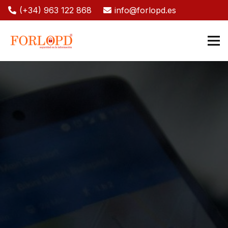
(+34) 963 122 868
info@forlopd.es