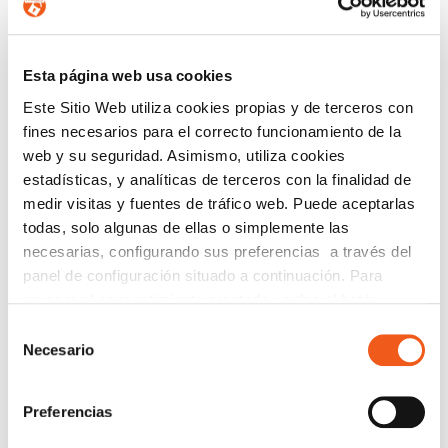
Regístrate para estar al día en
Protección de Datos
,
Ciberseguridad
,
Planes de Igualdad
,
Prevención del
Acoso
,
Canal de Denuncias
,
eCommerce
,
Prevención de
Esta página web usa cookies
Blanqueo de Capitales
y
Registro Retributivo
, entre otras
normativas que pueden afectar a tu empresa o entidad.
Este Sitio Web utiliza cookies propias y de terceros con
fines necesarios para el correcto funcionamiento de la
Email
web y su seguridad. Asimismo, utiliza cookies
Recibirás un correo para confirmar la suscripción
estadísticas, y analíticas de terceros con la finalidad de
medir visitas y fuentes de tráfico web. Puede aceptarlas
todas, solo algunas de ellas o simplemente las
necesarias, configurando sus preferencias a través del
Nombre (opcional)
panel de configuración situado a continuación. Para
revocar el consentimiento prestado, pulse el botón
“revocar cookies” instalado a pie de página. Puede
Selección
consultar nuestra política de cookies
política de cookies
Necesario
de
Información básica en protección de datos.-
De
para más información.
consentimiento
conformidad con el RGPD y la LOPDGDD,
SEGURIDAD Y PRIVACIDAD DE DATOS S.L. tratará
Preferencias
los datos facilitados con la finalidad de enviar un boletín