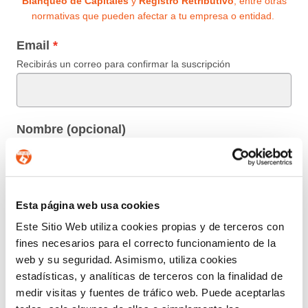
Blanqueo de Capitales
y
Registro Retributivo
, entre otras
normativas que pueden afectar a tu empresa o entidad.
Email
Recibirás un correo para confirmar la suscripción
Nombre (opcional)
Información básica en protección de datos.-
De
Esta página web usa cookies
conformidad con el RGPD y la LOPDGDD,
SEGURIDAD Y PRIVACIDAD DE DATOS S.L. tratará
Este Sitio Web utiliza cookies propias y de terceros con
los datos facilitados con la finalidad de enviar un boletín
fines necesarios para el correcto funcionamiento de la
informativo entre los suscriptores. Para obtener más
web y su seguridad. Asimismo, utiliza cookies
información acerca del tratamiento de sus datos y
estadísticas, y analíticas de terceros con la finalidad de
ejercer sus derechos, visite nuestra
política de privacidad
.
medir visitas y fuentes de tráfico web. Puede aceptarlas