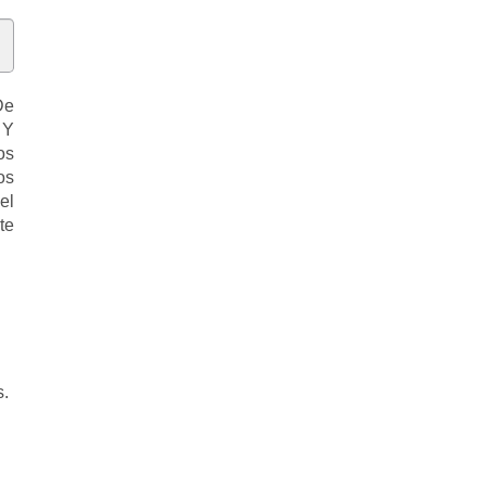
e
 Y
os
os
el
te
s.