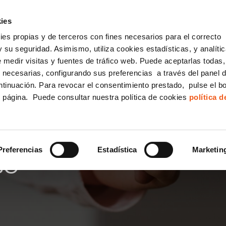
incha AQUÍ y solicita tu ANÁLISIS
¿Tu empresa cump
GRATUITO DE CUMPLIMIENTO
ies
kies propias y de terceros con fines necesarios para el correcto
IGUALDAD
CONSULTORÍA ECOMMERCE LSSI
CANAL DENUNCIAS
 su seguridad. Asimismo, utiliza cookies estadísticas, y analíti
de medir visitas y fuentes de tráfico web. Puede aceptarlas todas
Formación Bonificada para Empresas
 necesarias, configurando sus preferencias a través del panel 
ntinuación. Para revocar el consentimiento prestado, pulse el b
e página. Puede consultar nuestra política de cookies
política 
MO RECONOCE EL DER
NTALES A LA ACUMULAC
Preferencias
Estadística
Marketin
SO