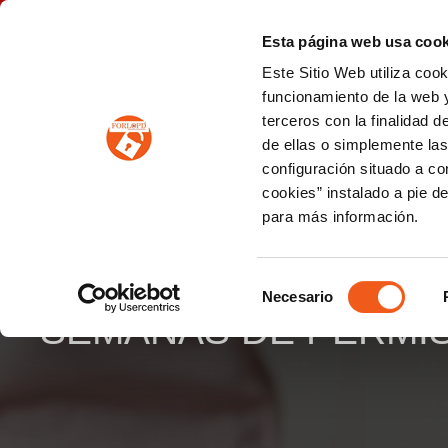
P
(+34) 963 122 868
info@forlopd.es
Esta página web usa cook
Este Sitio Web utiliza coo
PROTECCION DE DATOS
funcionamiento de la web y
terceros con la finalidad 
PREVENCIÓN DE BLANQUEO DE CAPITALES
Prevención de blanqueo de capitales y financiación del terrorismo (LPBCyFT)
ESQUEMA NACIONAL SEGURIDAD
de ellas o simplemente las
configuración situado a co
cookies” instalado a pie d
para más información.
EL TRIBUNAL SUPRE
FAMILIAS MONOPARE
Selección
Necesario
de
SEMANAS DE PERMI
consentimiento