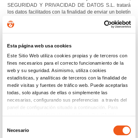
SEGURIDAD Y PRIVACIDAD DE DATOS S.L. tratará
los datos facilitados con la finalidad de enviar un boletín
informativo entre los suscriptores. Para obtener más
información acerca del tratamiento de sus datos y
ejercer sus derechos, visite nuestra
política de privacidad
.
ENTIENDO Y ACEPTO el tratamiento de mis
Esta página web usa cookies
datos tal y como se describe anteriormente y se explica
Este Sitio Web utiliza cookies propias y de terceros con
con mayor detalle en la Política de Privacidad.
fines necesarios para el correcto funcionamiento de la
web y su seguridad. Asimismo, utiliza cookies
AUTORIZO el envío de comunicaciones
estadísticas, y analíticas de terceros con la finalidad de
comerciales.
medir visitas y fuentes de tráfico web. Puede aceptarlas
todas, solo algunas de ellas o simplemente las
Enviar
necesarias, configurando sus preferencias a través del
panel de configuración situado a continuación. Para
revocar el consentimiento prestado, pulse el botón
Buscar:
“revocar cookies” instalado a pie de página. Puede
Selección
consultar nuestra política de cookies
política de cookies
Necesario
de
para más información.