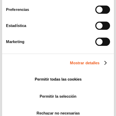
consentimiento
CATEGORÍAS
Preferencias
ACUERDOS Y COLABORACIONES
AVISOS
Estadística
CIBERSEGURIDAD
COMPLIANCE
Marketing
CONSULTORA RGPD
CORPORATIVO
DERECHOS RGPD
Mostrar detalles
ECOMMERCE
ENTREVISTAS
Permitir todas las cookies
FORMACIÓN
IGUALDAD
Permitir la selección
NEWS
POLÍTICA DE COOKIES
PREMIOS
Rechazar no necesarias