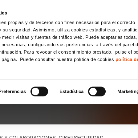
incha AQUÍ y solicita tu ANÁLISIS
¿Tu empresa cump
GRATUITO DE CUMPLIMIENTO
ies
kies propias y de terceros con fines necesarios para el correcto
IGUALDAD
CONSULTORÍA ECOMMERCE LSSI
CANAL DENUNCIAS
 su seguridad. Asimismo, utiliza cookies estadísticas, y analíti
de medir visitas y fuentes de tráfico web. Puede aceptarlas todas
Formación Bonificada para Empresas
 necesarias, configurando sus preferencias a través del panel 
ntinuación. Para revocar el consentimiento prestado, pulse el b
e página. Puede consultar nuestra política de cookies
política 
IBERDELINCUENCIA: CÓ
Preferencias
Estadística
Marketin
S Y COLABORACIONES
,
CIBERSEGURIDAD