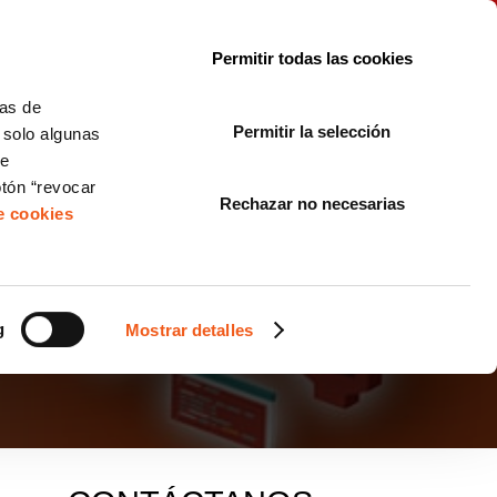
le con la normativa?
Sobre nosotros
Blog
FAQ
Contacto
Permitir todas las cookies
CORPORATE COMPLIANCE
LOPIVI
NORMAS ISO
+SOLUCIONES
cas de
Permitir la selección
, solo algunas
Diseño de Páginas Web para Empresas
de
otón “revocar
Rechazar no necesarias
de cookies
MO MITIGAR LOS
g
Mostrar detalles