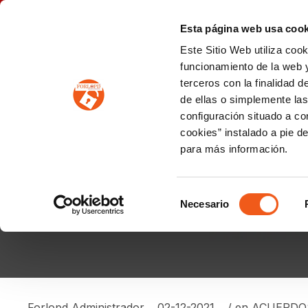
P
(+34) 963 122 868
info@forlopd.es
Esta página web usa cook
Este Sitio Web utiliza coo
PROTECCION DE DATOS
funcionamiento de la web y
terceros con la finalidad 
PREVENCIÓN DE BLANQUEO DE CAPITALES
Prevención de blanqueo de capitales y financiación del terrorismo (LPBCyFT)
ESQUEMA NACIONAL SEGURIDAD
de ellas o simplemente las
configuración situado a co
cookies” instalado a pie d
para más información.
DIGITALIZACIÓN Y C
RIESGOS
Selección
Necesario
de
consentimiento
Forlopd Administrador
02-12-2021
/ en
ACUERDO