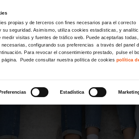
incha AQUÍ y solicita tu ANÁLISIS
¿Tu empresa cump
GRATUITO DE CUMPLIMIENTO
ies
kies propias y de terceros con fines necesarios para el correcto
IGUALDAD
CONSULTORÍA ECOMMERCE LSSI
CANAL DENUNCIAS
 su seguridad. Asimismo, utiliza cookies estadísticas, y analíti
de medir visitas y fuentes de tráfico web. Puede aceptarlas todas
Formación Bonificada para Empresas
 necesarias, configurando sus preferencias a través del panel 
ntinuación. Para revocar el consentimiento prestado, pulse el b
e página. Puede consultar nuestra política de cookies
política 
ECTO INNOVADOR PARA
PREVENIR VIOLENCIAS
Preferencias
Estadística
Marketin