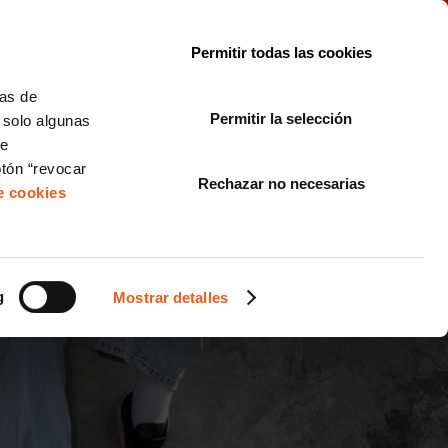
le con la normativa?
Sobre nosotros
Blog
FAQ
Contacto
Permitir todas las cookies
CORPORATE COMPLIANCE
LOPIVI
NORMAS ISO
+SOLUCIONES
cas de
Permitir la selección
, solo algunas
Diseño de Páginas Web para Empresas
de
otón “revocar
Rechazar no necesarias
de cookies
 TRABAJAR
 MACHISTAS ENTRE
g
Mostrar detalles