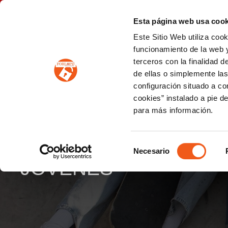
P
(+34) 963 122 868
info@forlopd.es
Esta página web usa cook
Este Sitio Web utiliza coo
PROTECCION DE DATOS
funcionamiento de la web y
terceros con la finalidad 
PREVENCIÓN DE BLANQUEO DE CAPITALES
Prevención de blanqueo de capitales y financiación del terrorismo (LPBCyFT)
ESQUEMA NACIONAL SEGURIDAD
de ellas o simplemente las
configuración situado a co
cookies” instalado a pie d
para más información.
BRÓDERS: UN PROY
MASCULINIDADES Y 
Selección
Necesario
de
JÓVENES
consentimiento