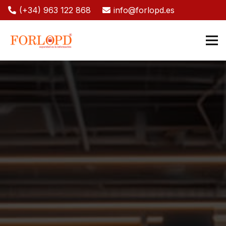
(+34) 963 122 868
info@forlopd.es