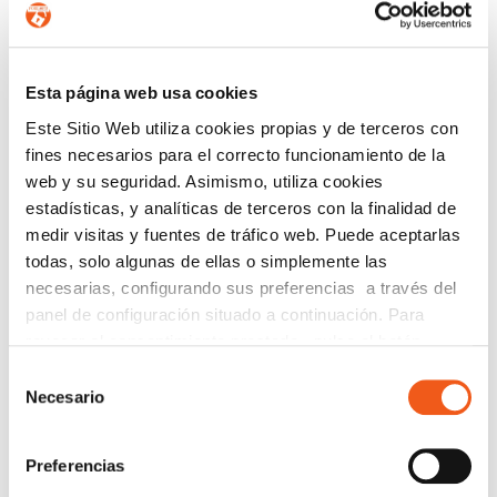
Esta página web usa cookies
Este Sitio Web utiliza cookies propias y de terceros con
fines necesarios para el correcto funcionamiento de la
web y su seguridad. Asimismo, utiliza cookies
estadísticas, y analíticas de terceros con la finalidad de
medir visitas y fuentes de tráfico web. Puede aceptarlas
todas, solo algunas de ellas o simplemente las
necesarias, configurando sus preferencias a través del
panel de configuración situado a continuación. Para
revocar el consentimiento prestado, pulse el botón
PROTECCIÓN DE DATOS PARA
“revocar cookies” instalado a pie de página. Puede
Selección
AUTÓNOMOS
consultar nuestra política de cookies
política de cookies
Necesario
de
abril 29, 2025
para más información.
consentimiento
Leer más
Preferencias