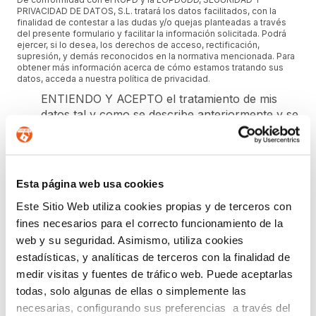
PRIVACIDAD DE DATOS, S.L. tratará los datos facilitados, con la
finalidad de contestar a las dudas y/o quejas planteadas a través
del presente formulario y facilitar la información solicitada. Podrá
ejercer, si lo desea, los derechos de acceso, rectificación,
supresión, y demás reconocidos en la normativa mencionada. Para
obtener más información acerca de cómo estamos tratando sus
datos, acceda a nuestra política de privacidad.
ENTIENDO Y ACEPTO el tratamiento de mis
datos tal y como se describe anteriormente y se
explica con mayor detalle en la Política de
Privacidad.(Su negativa a facilitarnos la
autorización implicará la imposibilidad de tratar
sus datos con la finalidad indicada).
Esta página web usa cookies
Este Sitio Web utiliza cookies propias y de terceros con
fines necesarios para el correcto funcionamiento de la
SUSCRIPCIÓN GRATUITA A
web y su seguridad. Asimismo, utiliza cookies
NEWSLETTER DE FORLOPD
estadísticas, y analíticas de terceros con la finalidad de
medir visitas y fuentes de tráfico web. Puede aceptarlas
Regístrate para estar al día en
Protección de Datos
,
todas, solo algunas de ellas o simplemente las
Ciberseguridad
,
Planes de Igualdad
,
Prevención del
necesarias, configurando sus preferencias a través del