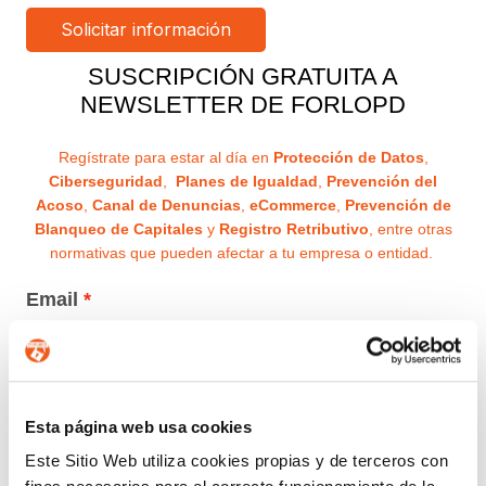
SUSCRIPCIÓN GRATUITA A
NEWSLETTER DE FORLOPD
Regístrate para estar al día en
Protección de Datos
,
Ciberseguridad
,
Planes de Igualdad
,
Prevención del
Acoso
,
Canal de Denuncias
,
eCommerce
,
Prevención de
Blanqueo de Capitales
y
Registro Retributivo
, entre otras
normativas que pueden afectar a tu empresa o entidad.
Email
Recibirás un correo para confirmar la suscripción
Esta página web usa cookies
Nombre (opcional)
Este Sitio Web utiliza cookies propias y de terceros con