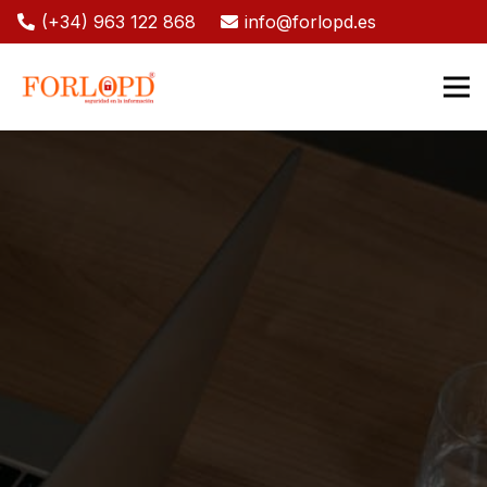
(+34) 963 122 868
info@forlopd.es