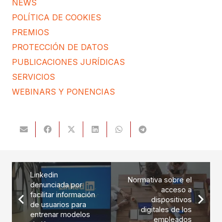
NEWS
POLÍTICA DE COOKIES
PREMIOS
PROTECCIÓN DE DATOS
PUBLICACIONES JURÍDICAS
SERVICIOS
WEBINARS Y PONENCIAS
Linkedin
Normativa sobre el
denunciada por
acceso a
facilitar información
dispositivos
de usuarios para
digitales de los
entrenar modelos
empleados