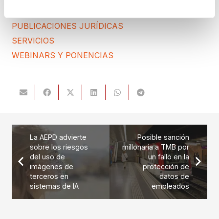
PROTECCIÓN DE DATOS
PUBLICACIONES JURÍDICAS
SERVICIOS
WEBINARS Y PONENCIAS
La AEPD advierte
Posible sanción
sobre los riesgos
millonaria a TMB por
del uso de
un fallo en la
imágenes de
protección de
terceros en
datos de
sistemas de IA
empleados