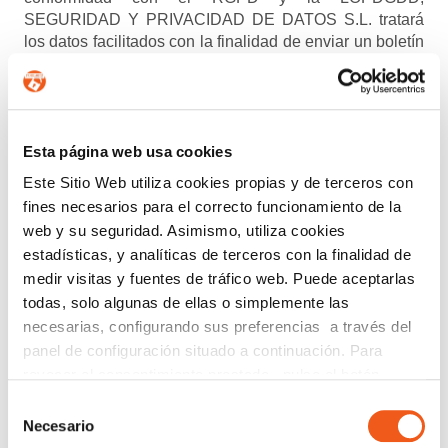
SEGURIDAD Y PRIVACIDAD DE DATOS S.L. tratará
los datos facilitados con la finalidad de enviar un boletín
informativo entre los suscriptores. Para obtener más
información acerca del tratamiento de sus datos y
ejercer sus derechos, visite nuestra
política de privacidad
.
ENTIENDO Y ACEPTO el tratamiento de mis
Esta página web usa cookies
datos tal y como se describe anteriormente y se explica
Este Sitio Web utiliza cookies propias y de terceros con
con mayor detalle en la Política de Privacidad.
fines necesarios para el correcto funcionamiento de la
web y su seguridad. Asimismo, utiliza cookies
AUTORIZO el envío de comunicaciones
estadísticas, y analíticas de terceros con la finalidad de
comerciales.
medir visitas y fuentes de tráfico web. Puede aceptarlas
todas, solo algunas de ellas o simplemente las
Enviar
necesarias, configurando sus preferencias a través del
panel de configuración situado a continuación. Para
revocar el consentimiento prestado, pulse el botón
Buscar:
“revocar cookies” instalado a pie de página. Puede
Selección
consultar nuestra política de cookies
política de cookies
Necesario
de
para más información.