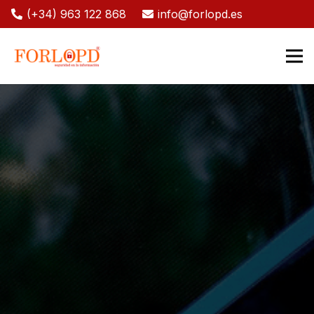
(+34) 963 122 868
info@forlopd.es