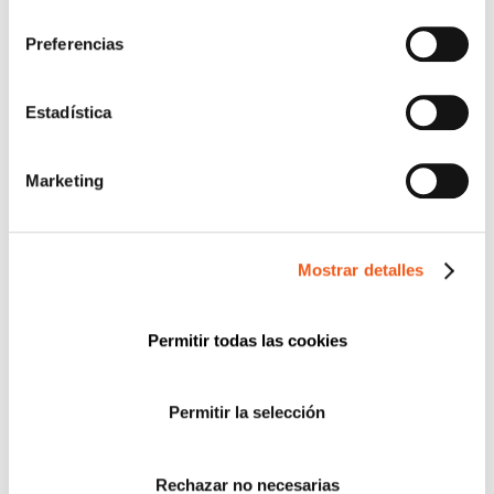
consentimiento
CATEGORÍAS
Preferencias
ACUERDOS Y COLABORACIONES
AVISOS
Estadística
CIBERSEGURIDAD
COMPLIANCE
Marketing
CONSULTORA RGPD
CORPORATIVO
DERECHOS RGPD
Mostrar detalles
ECOMMERCE
ENTREVISTAS
Permitir todas las cookies
FORMACIÓN
IGUALDAD
Permitir la selección
NEWS
POLÍTICA DE COOKIES
PREMIOS
Rechazar no necesarias