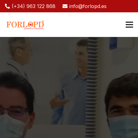
(+34) 963 122 868
info@forlopd.es