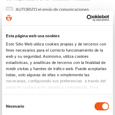
AUTORIZO el envío de comunicaciones
comerciales.
Enviar
Esta página web usa cookies
Este Sitio Web utiliza cookies propias y de terceros con
Buscar:
fines necesarios para el correcto funcionamiento de la
web y su seguridad. Asimismo, utiliza cookies
estadísticas, y analíticas de terceros con la finalidad de
CATEGORÍAS
medir visitas y fuentes de tráfico web. Puede aceptarlas
todas, solo algunas de ellas o simplemente las
ACUERDOS Y COLABORACIONES
necesarias, configurando sus preferencias a través del
AVISOS
panel de configuración situado a continuación. Para
CIBERSEGURIDAD
revocar el consentimiento prestado, pulse el botón
COMPLIANCE
“revocar cookies” instalado a pie de página. Puede
Selección
consultar nuestra política de cookies
política de cookies
Necesario
CONSULTORA RGPD
de
para más información.
consentimiento
CORPORATIVO