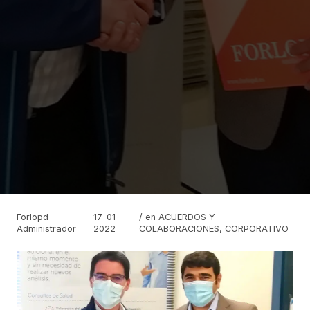
Forlopd
17-01-
/ en
ACUERDOS Y
Administrador
2022
COLABORACIONES
,
CORPORATIVO