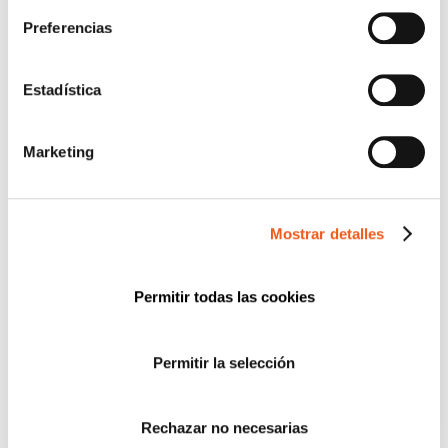
DERECHOS RGPD
Preferencias
ECOMMERCE
ENTREVISTAS
Estadística
FORMACIÓN
IGUALDAD
Marketing
NEWS
POLÍTICA DE COOKIES
Mostrar detalles
PREMIOS
PROTECCIÓN DE DATOS
Permitir todas las cookies
PUBLICACIONES JURÍDICAS
SERVICIOS
WEBINARS Y PONENCIAS
Permitir la selección
Rechazar no necesarias