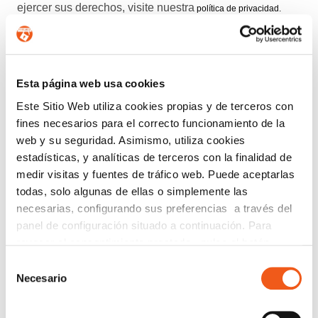
ejercer sus derechos, visite nuestra
política de privacidad
.
ENTIENDO Y ACEPTO el tratamiento de mis
datos tal y como se describe anteriormente y se explica
con mayor detalle en la Política de Privacidad.
Esta página web usa cookies
AUTORIZO el envío de comunicaciones
Este Sitio Web utiliza cookies propias y de terceros con
comerciales.
fines necesarios para el correcto funcionamiento de la
web y su seguridad. Asimismo, utiliza cookies
estadísticas, y analíticas de terceros con la finalidad de
Enviar
medir visitas y fuentes de tráfico web. Puede aceptarlas
todas, solo algunas de ellas o simplemente las
Buscar:
necesarias, configurando sus preferencias a través del
panel de configuración situado a continuación. Para
revocar el consentimiento prestado, pulse el botón
“revocar cookies” instalado a pie de página. Puede
CATEGORÍAS
Selección
consultar nuestra política de cookies
política de cookies
Necesario
de
ACUERDOS Y COLABORACIONES
para más información.
consentimiento
AVISOS