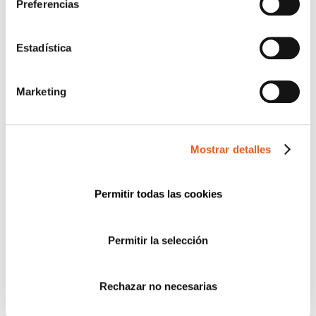
Preferencias
CIBERSEGURIDAD
COMPLIANCE
Estadística
CONSULTORA RGPD
CORPORATIVO
Marketing
DERECHOS RGPD
ECOMMERCE
ENTREVISTAS
Mostrar detalles
FORMACIÓN
IGUALDAD
Permitir todas las cookies
NEWS
POLÍTICA DE COOKIES
Permitir la selección
PREMIOS
PROTECCIÓN DE DATOS
PUBLICACIONES JURÍDICAS
Rechazar no necesarias
SERVICIOS