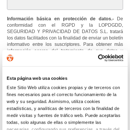
Información básica en protección de datos.-
De
conformidad con el RGPD y la LOPDGDD,
SEGURIDAD Y PRIVACIDAD DE DATOS S.L. tratará
los datos facilitados con la finalidad de enviar un boletín
informativo entre los suscriptores. Para obtener más
información acerca del tratamiento de sus datos y
ejercer sus derechos, visite nuestra
política de privacidad
.
ENTIENDO Y ACEPTO el tratamiento de mis
datos tal y como se describe anteriormente y se explica
Esta página web usa cookies
con mayor detalle en la Política de Privacidad.
Este Sitio Web utiliza cookies propias y de terceros con
fines necesarios para el correcto funcionamiento de la
AUTORIZO el envío de comunicaciones
web y su seguridad. Asimismo, utiliza cookies
comerciales.
estadísticas, y analíticas de terceros con la finalidad de
medir visitas y fuentes de tráfico web. Puede aceptarlas
Enviar
todas, solo algunas de ellas o simplemente las
necesarias, configurando sus preferencias a través del