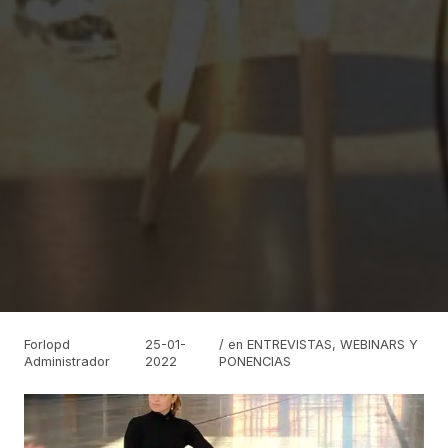
Forlopd
25-01-
/ en
ENTREVISTAS
,
WEBINARS Y
Administrador
2022
PONENCIAS