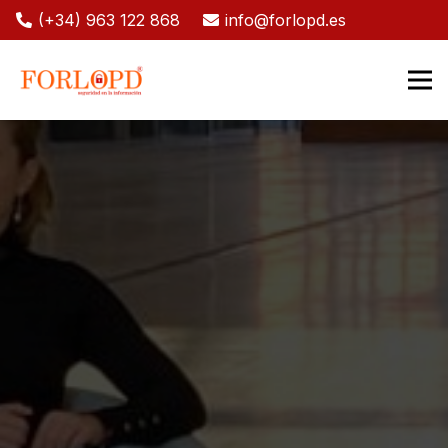
(+34) 963 122 868
info@forlopd.es