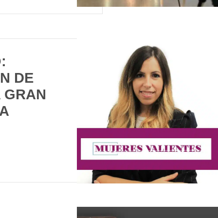
:
N DE
 GRAN
A