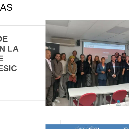
CAS
DE
N LA
E
ESIC