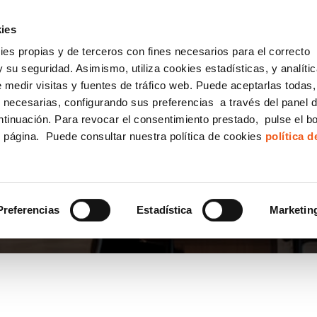
incha AQUÍ y solicita tu ANÁLISIS
¿Tu empresa cump
GRATUITO DE CUMPLIMIENTO
ies
kies propias y de terceros con fines necesarios para el correcto
IGUALDAD
CONSULTORÍA ECOMMERCE LSSI
CANAL DENUNCIAS
 su seguridad. Asimismo, utiliza cookies estadísticas, y analíti
de medir visitas y fuentes de tráfico web. Puede aceptarlas todas
Formación Bonificada para Empresas
 necesarias, configurando sus preferencias a través del panel 
ntinuación. Para revocar el consentimiento prestado, pulse el b
e página. Puede consultar nuestra política de cookies
política 
Preferencias
Estadística
Marketin