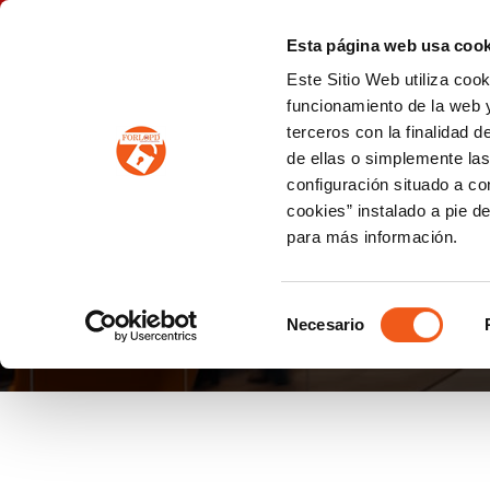
P
(+34) 963 122 868
info@forlopd.es
Esta página web usa cook
Este Sitio Web utiliza coo
PROTECCION DE DATOS
funcionamiento de la web y
terceros con la finalidad 
PREVENCIÓN DE BLANQUEO DE CAPITALES
Prevención de blanqueo de capitales y financiación del terrorismo (LPBCyFT)
ESQUEMA NACIONAL SEGURIDAD
de ellas o simplemente las
configuración situado a co
cookies” instalado a pie d
para más información.
NOTICIAS
Selección
Necesario
de
consentimiento