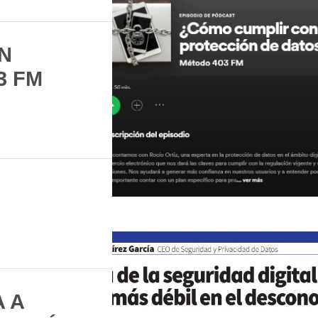
N
3 FM
 A