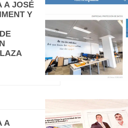
 A JOSÉ
IMENT Y
DE
N
PLAZA
 A