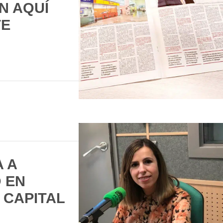
N AQUÍ
TE
 A
 EN
 CAPITAL