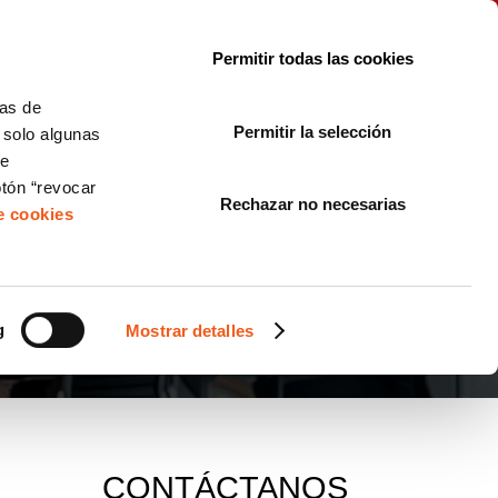
le con la normativa?
Sobre nosotros
Blog
FAQ
Contacto
Permitir todas las cookies
CORPORATE COMPLIANCE
LOPIVI
NORMAS ISO
+SOLUCIONES
cas de
Permitir la selección
, solo algunas
Diseño de Páginas Web para Empresas
de
otón “revocar
Rechazar no necesarias
de cookies
g
Mostrar detalles
CONTÁCTANOS