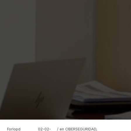
Forlopd
02-02-
/ en
CIBERSEGURIDAD
,