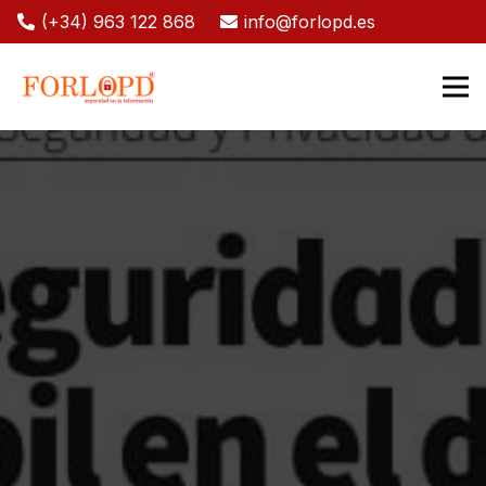
(+34) 963 122 868
info@forlopd.es