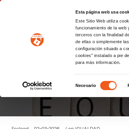
P
(+34) 963 122 868
info@forlopd.es
Esta página web usa cook
Este Sitio Web utiliza coo
PROTECCION DE DATOS
funcionamiento de la web y
terceros con la finalidad 
PREVENCIÓN DE BLANQUEO DE CAPITALES
Prevención de blanqueo de capitales y financiación del terrorismo (LPBCyFT)
ESQUEMA NACIONAL SEGURIDAD
de ellas o simplemente las
configuración situado a co
cookies” instalado a pie d
para más información.
MÁS DE LA MITAD DE
DE IGUALDAD
Selección
Necesario
de
consentimiento
Forlopd
02-03-2026
/ en
IGUALDAD