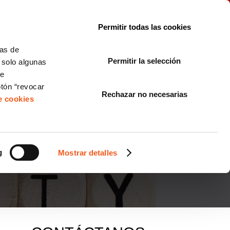
le con la normativa?
Sobre nosotros
Blog
FAQ
Contacto
Permitir todas las cookies
CORPORATE COMPLIANCE
LOPIVI
NORMAS ISO
+SOLUCIONES
cas de
Permitir la selección
, solo algunas
Diseño de Páginas Web para Empresas
de
otón “revocar
Rechazar no necesarias
de cookies
 APLICA POLÍTICAS
g
Mostrar detalles