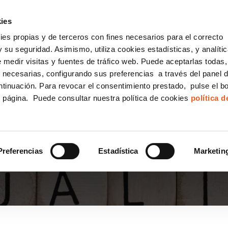
incha AQUÍ y solicita tu ANÁLISIS
¿Tu empresa cump
GRATUITO DE CUMPLIMIENTO
ies
kies propias y de terceros con fines necesarios para el correcto
IGUALDAD
CONSULTORÍA ECOMMERCE LSSI
CANAL DENUNCIAS
 su seguridad. Asimismo, utiliza cookies estadísticas, y analíti
de medir visitas y fuentes de tráfico web. Puede aceptarlas todas
Formación Bonificada para Empresas
 necesarias, configurando sus preferencias a través del panel 
ntinuación. Para revocar el consentimiento prestado, pulse el b
e página. Puede consultar nuestra política de cookies
política 
 LAS PYMES ESPAÑOLAS
Preferencias
Estadística
Marketin