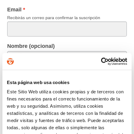
Email
Recibirás un correo para confirmar la suscripción
Nombre (opcional)
Información básica en protección de datos.-
De
conformidad con el RGPD y la LOPDGDD,
Esta página web usa cookies
SEGURIDAD Y PRIVACIDAD DE DATOS S.L. tratará
Este Sitio Web utiliza cookies propias y de terceros con
los datos facilitados con la finalidad de enviar un boletín
fines necesarios para el correcto funcionamiento de la
informativo entre los suscriptores. Para obtener más
web y su seguridad. Asimismo, utiliza cookies
información acerca del tratamiento de sus datos y
estadísticas, y analíticas de terceros con la finalidad de
ejercer sus derechos, visite nuestra
política de privacidad
.
medir visitas y fuentes de tráfico web. Puede aceptarlas
ENTIENDO Y ACEPTO el tratamiento de mis
todas, solo algunas de ellas o simplemente las