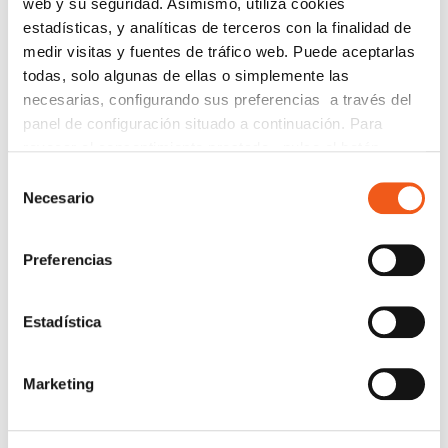
web y su seguridad. Asimismo, utiliza cookies
CIBERSEGURIDAD
estadísticas, y analíticas de terceros con la finalidad de
medir visitas y fuentes de tráfico web. Puede aceptarlas
COMPLIANCE
todas, solo algunas de ellas o simplemente las
CONSULTORA RGPD
necesarias, configurando sus preferencias a través del
CORPORATIVO
panel de configuración situado a continuación. Para
DERECHOS RGPD
revocar el consentimiento prestado, pulse el botón
“revocar cookies” instalado a pie de página. Puede
ECOMMERCE
Selección
consultar nuestra política de cookies
política de cookies
Necesario
de
ENTREVISTAS
para más información.
consentimiento
FORMACIÓN
Preferencias
IGUALDAD
NEWS
Estadística
POLÍTICA DE COOKIES
PREMIOS
PROTECCIÓN DE DATOS
Marketing
PUBLICACIONES JURÍDICAS
SERVICIOS