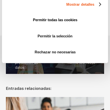
Mostrar detalles
WEBINARS Y PONENCIAS
Permitir todas las cookies
Permitir la selección
Beneficios de
Rechazar no necesarias
contratar una
Preguntas
empresa de
frecuentes sobre la
protección de
norma ISO 14001
datos
Entradas relacionadas: