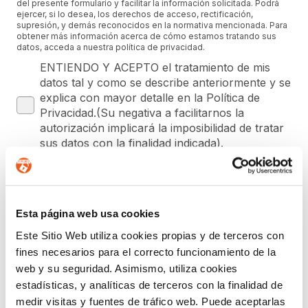
del presente formulario y facilitar la información solicitada. Podrá
ejercer, si lo desea, los derechos de acceso, rectificación,
supresión, y demás reconocidos en la normativa mencionada. Para
obtener más información acerca de cómo estamos tratando sus
datos, acceda a nuestra política de privacidad.
ENTIENDO Y ACEPTO el tratamiento de mis
datos tal y como se describe anteriormente y se
explica con mayor detalle en la Política de
Privacidad.(Su negativa a facilitarnos la
autorización implicará la imposibilidad de tratar
sus datos con la finalidad indicada).
SUSCRIPCIÓN GRATUITA A
Esta página web usa cookies
NEWSLETTER DE FORLOPD
Este Sitio Web utiliza cookies propias y de terceros con
Regístrate para estar al día en
Protección de Datos
,
fines necesarios para el correcto funcionamiento de la
Ciberseguridad
,
Planes de Igualdad
,
Prevención del
web y su seguridad. Asimismo, utiliza cookies
Acoso
,
Canal de Denuncias
,
eCommerce
,
Prevención de
estadísticas, y analíticas de terceros con la finalidad de
Blanqueo de Capitales
y
Registro Retributivo
, entre otras
medir visitas y fuentes de tráfico web. Puede aceptarlas