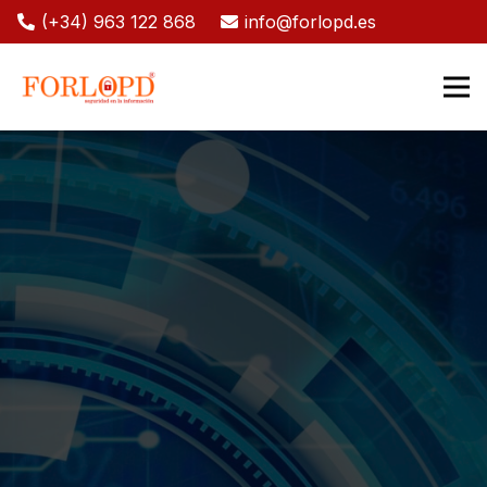
(+34) 963 122 868
info@forlopd.es