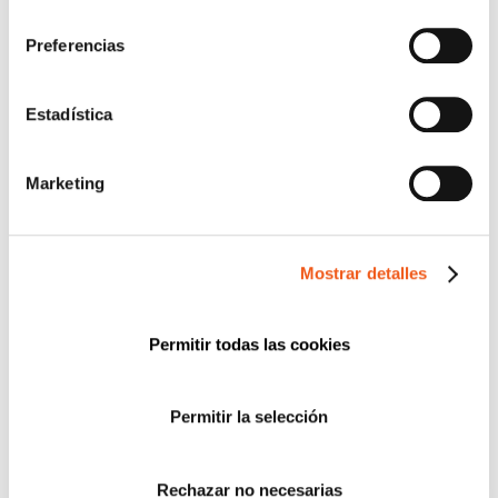
ENTIENDO Y ACEPTO el tratamiento de mis
consentimiento
datos tal y como se describe anteriormente y se
Preferencias
explica con mayor detalle en la Política de
Privacidad.(Su negativa a facilitarnos la
autorización implicará la imposibilidad de tratar
Estadística
sus datos con la finalidad indicada).
Marketing
SUSCRIPCIÓN GRATUITA A
NEWSLETTER DE FORLOPD
Mostrar detalles
Regístrate para estar al día en
Protección de Datos
,
Ciberseguridad
,
Planes de Igualdad
,
Prevención del
Permitir todas las cookies
Acoso
,
Canal de Denuncias
,
eCommerce
,
Prevención de
Blanqueo de Capitales
y
Registro Retributivo
, entre otras
normativas que pueden afectar a tu empresa o entidad.
Permitir la selección
Email
Recibirás un correo para confirmar la suscripción
Rechazar no necesarias