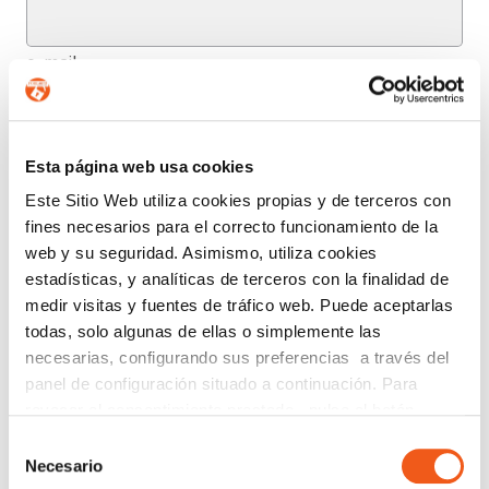
e-mail
Provincia (opcional)
Esta página web usa cookies
Este Sitio Web utiliza cookies propias y de terceros con
fines necesarios para el correcto funcionamiento de la
Mensaje (opcional)
web y su seguridad. Asimismo, utiliza cookies
estadísticas, y analíticas de terceros con la finalidad de
medir visitas y fuentes de tráfico web. Puede aceptarlas
todas, solo algunas de ellas o simplemente las
De conformidad con el RGPD y la LOPDGDD, SEGURIDAD Y
PRIVACIDAD DE DATOS, S.L. tratará los datos facilitados, con la
necesarias, configurando sus preferencias a través del
finalidad de contestar a las dudas y/o quejas planteadas a través
panel de configuración situado a continuación. Para
del presente formulario y facilitar la información solicitada. Podrá
ejercer, si lo desea, los derechos de acceso, rectificación,
revocar el consentimiento prestado, pulse el botón
supresión, y demás reconocidos en la normativa mencionada. Para
“revocar cookies” instalado a pie de página. Puede
obtener más información acerca de cómo estamos tratando sus
Selección
datos, acceda a nuestra política de privacidad.
consultar nuestra política de cookies
política de cookies
Necesario
de
para más información.